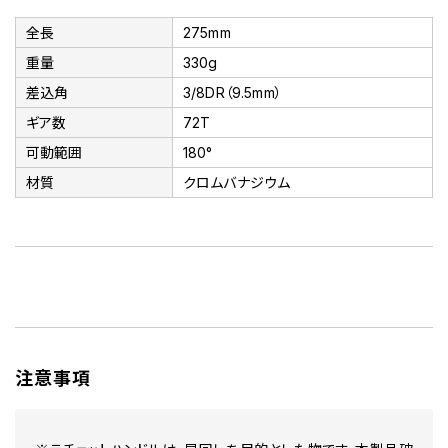
全長
275mm
重量
330g
差込角
3/8DR（9.5mm）
ギア数
72T
可動範囲
180°
材質
クロムバナジウム
注意事項