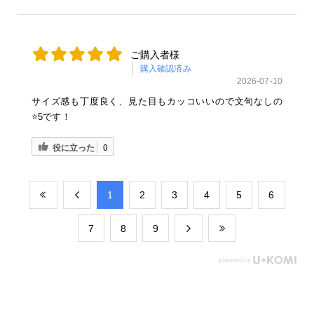
ご購入者様
購入確認済み
2026-07-10
サイズ感も丁度良く、見た目もカッコいいので文句なしの
⭐️5です！
役に立った
0
​1
​2
​3
​4
​5
​6
​7
​8
​9