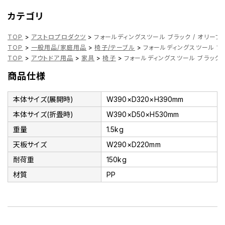
カテゴリ
TOP
>
アストロプロダクツ
>
フォールディングスツール ブラック / オリーブド
TOP
>
一般用品/家庭用品
>
椅子/テーブル
>
フォールディングスツール ブラ
TOP
>
アウトドア用品
>
家具
>
椅子
>
フォールディングスツール ブラック /
商品仕様
本体サイズ(展開時)
W390×D320×H390mm
本体サイズ(折畳時)
W390×D50×H530mm
重量
1.5kg
天板サイズ
W290×D220mm
耐荷重
150kg
材質
PP