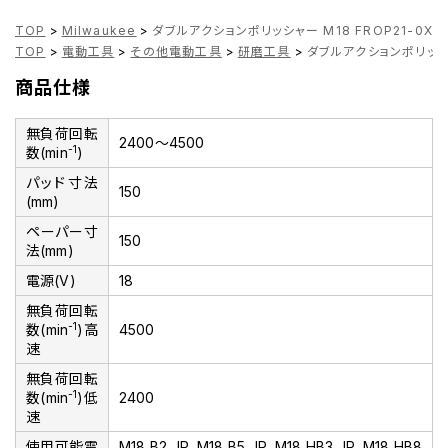
TOP
>
Milwaukee
>
ダブルアクションポリッシャー M18 FROP21-0X0 J
TOP
>
電動工具
>
その他電動工具
>
研磨工具
>
ダブルアクションポリッシャー 
商品仕様
無負荷回転
2400～4500
-1
数(min
)
パッド寸法
150
(mm)
ペーパー寸
150
法(mm)
電源(V)
18
無負荷回転
-1
数(min
)高
4500
速
無負荷回転
-1
数(min
)低
2400
速
使用可能電
M18 B2 JP、M18 B5 JP、M18 HB3 JP、M18 HB8