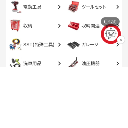
電動工具
ツールセット
収納
収納関連
SST(特殊工具)
ガレージ
洗車用品
油圧機器
エアコンプレッサ
エアツール
ー
トルクレンチ
ソケット
ラチェット/スピン
レンチ/スパナ
ナー