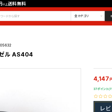
円
送料無料
以上
会員登録
ログイン
お気に入り
全カテゴリ
205632
ル AS404
4,147
37ポイント(1