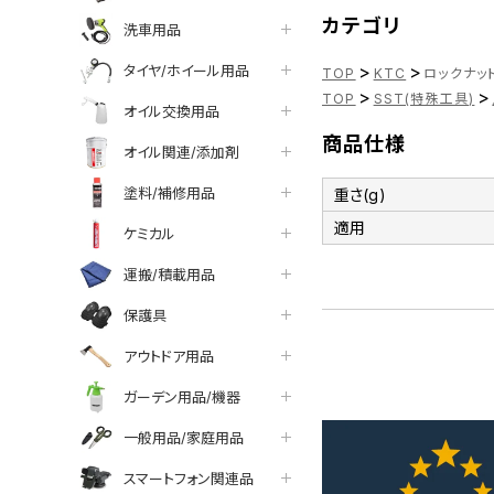
カテゴリ
洗車用品
>
>
タイヤ/ホイール用品
TOP
KTC
ロックナット
>
>
TOP
SST(特殊工具)
オイル交換用品
商品仕様
オイル関連/添加剤
塗料/補修用品
重さ(g)
適用
ケミカル
運搬/積載用品
保護具
アウトドア用品
ガーデン用品/機器
一般用品/家庭用品
スマートフォン関連品