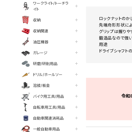
ワークライト/トーチラ
イト
ロックナットのか
収納
先端舟形形状によ
収納関連
グリップは握りや
鍛造品なので強い
油圧機器
用途
ドライブシャフト
ガレージ
研磨/研削用品
ドリル/ホールソー
溶接/板金
令和
バイク用工具/用品
自転車用工具/用品
自動車関連消耗品
一般自動車用品