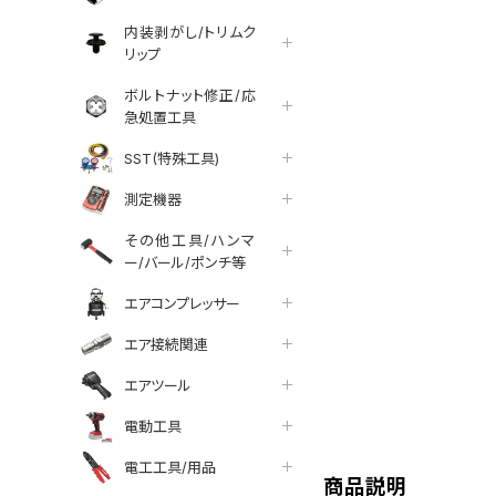
内装剥がし/トリムク
リップ
ボルトナット修正/応
急処置工具
SST(特殊工具)
測定機器
その他工具/ハンマ
ー/バール/ポンチ等
エアコンプレッサー
エア接続関連
エアツール
tter
facebook
line
電動工具
電工工具/用品
商品説明