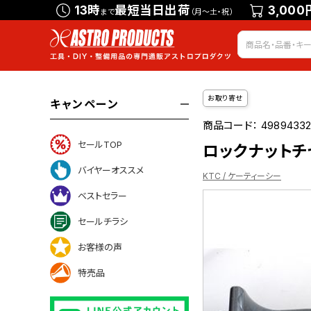
13時
最短当日出荷
3,000
まで
（月～土・祝）
お取り寄せ
キャンペーン
商品コード：
4989433
セールTOP
ロックナットチゼ
バイヤーオススメ
KTC / ケーティーシー
ベストセラー
セールチラシ
ついて
お客様の声
特売品