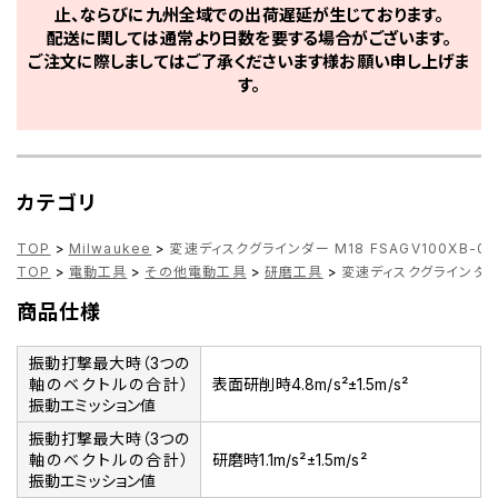
止、ならびに九州全域での出荷遅延が生じております。
配送に関しては通常より日数を要する場合がございます。
ご注文に際しましてはご了承くださいます様お願い申し上げま
す。
カテゴリ
TOP
>
Milwaukee
>
変速ディスクグラインダー M18 FSAGV100XB-0X0 
TOP
>
電動工具
>
その他電動工具
>
研磨工具
>
変速ディスクグラインダー M1
商品仕様
振動打撃最大時（3つの
軸のベクトルの合計）
表面研削時4.8m/s²±1.5m/s²
振動エミッション値
振動打撃最大時（3つの
軸のベクトルの合計）
研磨時1.1m/s²±1.5m/s²
振動エミッション値