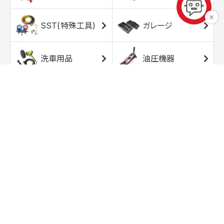
SST(特殊工具)
ガレージ
洗車用品
油圧機器
エアコンプレッサ
エアツール
ー
トルクレンチ
ソケット
ラチェット/スピン
レンチ/スパナ
ナー
バイク用工具/用
オイル交換用品
品
ワークライト/ト
研磨/研削用品