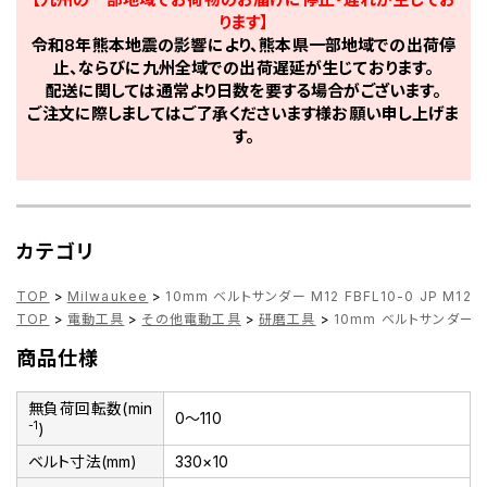
ります】
令和8年熊本地震の影響により、熊本県一部地域での出荷停
止、ならびに九州全域での出荷遅延が生じております。
配送に関しては通常より日数を要する場合がございます。
ご注文に際しましてはご了承くださいます様お願い申し上げま
す。
カテゴリ
TOP
>
Milwaukee
>
10mm ベルトサンダー M12 FBFL10-0 JP M12 F
TOP
>
電動工具
>
その他電動工具
>
研磨工具
>
10mm ベルトサンダー M12
商品仕様
無負荷回転数(min
0～110
-1
)
ベルト寸法(mm)
330×10