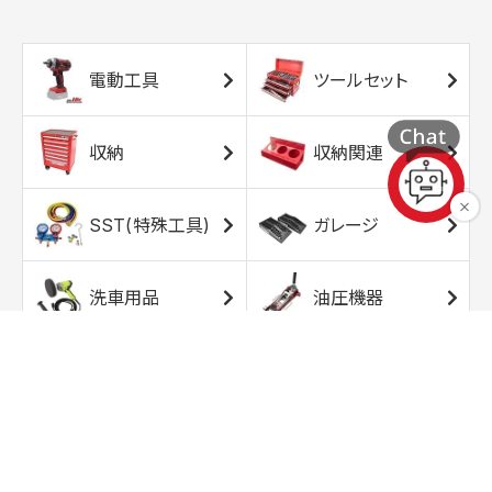
電動工具
ツールセット
収納
収納関連
SST(特殊工具)
ガレージ
洗車用品
油圧機器
エアコンプレッサ
エアツール
ー
トルクレンチ
ソケット