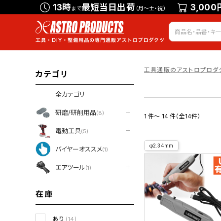
13時
最短当日出荷
3,000
まで
（月～土・祝）
工具通販のアストロプロダ
カテゴリ
全カテゴリ
研磨/研削用品
(8)
1 件～ 14 件（全14件）
電動工具
(5)
φ2.34mm
バイヤーオススメ
(1)
エアツール
(1)
在庫
あり
(14)