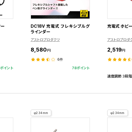
ター
DC18V 充電式 フレキシブルグ
充電式 ホビ
ラインダー
アストロプロダクツ
アストロプロダ
8,580
2,519
円
円
6件
4ポイント
78ポイント
速度調節 3段階 
φ2.34mm
φ2.34mm