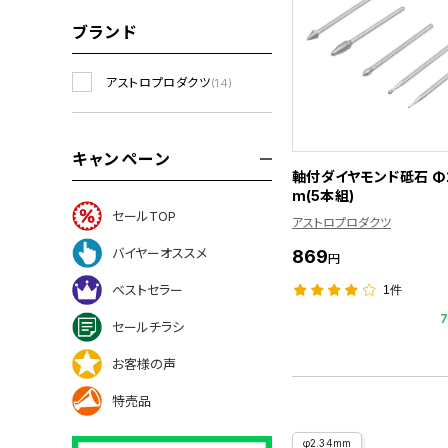
ブランド
アストロプロダクツ
(14)
キャンペーン
軸付ダイヤモンド砥石 Φ2
m(5本組)
セールTOP
アストロプロダクツ
バイヤーオススメ
869
円
ベストセラー
1件
セールチラシ
お客様の声
特売品
φ2.34mm