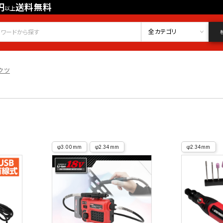
円
送料無料
以上
会員登録
ログイン
お気に入り
全カテゴリ
クツ
φ3.00mm
φ2.34mm
φ2.34mm