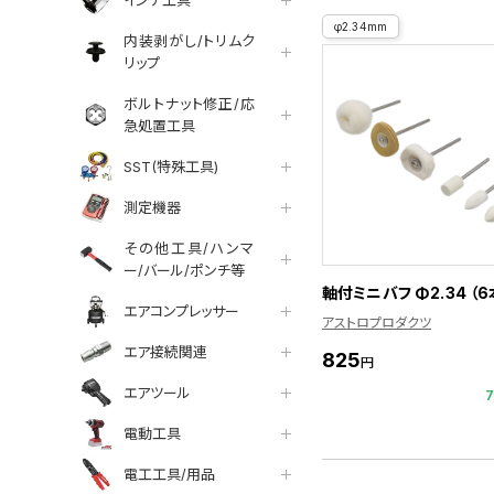
インチ工具
φ2.34mm
内装剥がし/トリムク
リップ
ボルトナット修正/応
急処置工具
SST(特殊工具)
測定機器
その他工具/ハンマ
ー/バール/ポンチ等
軸付ミニバフ Φ2.34 （6
エアコンプレッサー
アストロプロダクツ
エア接続関連
825
円
エアツール
電動工具
電工工具/用品