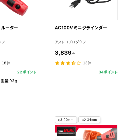
ールーター
AC100V ミニグラインダー
クツ
アストロプロダクツ
3,839
円
18件
13件
22ポイント
34ポイント
重量 93g
φ3.00mm
φ2.34mm