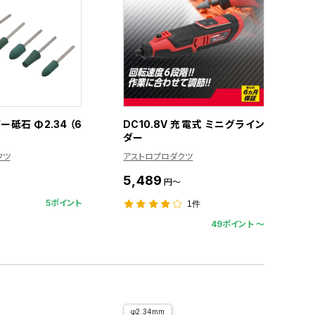
砥石 Φ2.34 （6
DC10.8V 充電式 ミニグライン
ダー
クツ
アストロプロダクツ
5,489
円～
5ポイント
1件
49ポイント 〜
φ2.34mm