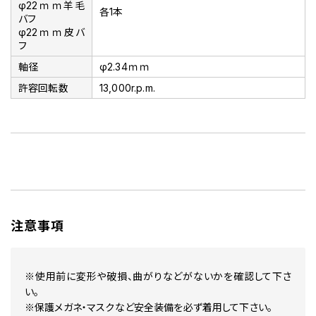
φ22ｍｍ羊毛
各1本
バフ
φ22ｍｍ皮バ
フ
軸径
φ2.34ｍｍ
許容回転数
13,000r.p.m.
注意事項
※使用前に変形や破損、曲がりなどがないかを確認して下さ
い。
※保護メガネ・マスクなど安全装備を必ず着用して下さい。