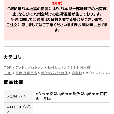
ります】
令和8年熊本地震の影響により、熊本県一部地域での出荷停
止、ならびに九州全域での出荷遅延が生じております。
配送に関しては通常より日数を要する場合がございます。
ご注文に際しましてはご了承くださいます様お願い申し上げま
す。
カテゴリ
TOP
>
アストロプロダクツ
>
軸付ミニバフ Φ2.34 （6本組)
TOP
>
研磨/研削用品
>
軸付きバフ/その他
>
六角軸
>
軸付ミニバフ Φ2.3
商品仕様
φ8ｍｍ炎型、φ8ｍｍ砲弾型、φ8ｍｍ円筒
フェルトバフ
型 各1本
φ22ｍｍ布バ
フ