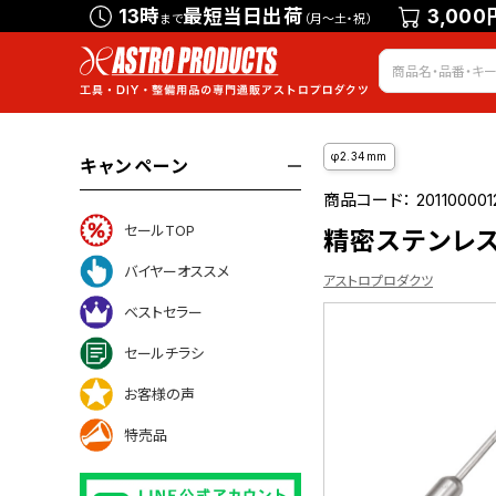
13時
最短当日出荷
3,000
まで
（月～土・祝）
φ2.34mm
キャンペーン
商品コード：
20110000
セールTOP
精密ステンレス
バイヤーオススメ
アストロプロダクツ
ベストセラー
セールチラシ
ついて
お客様の声
特売品