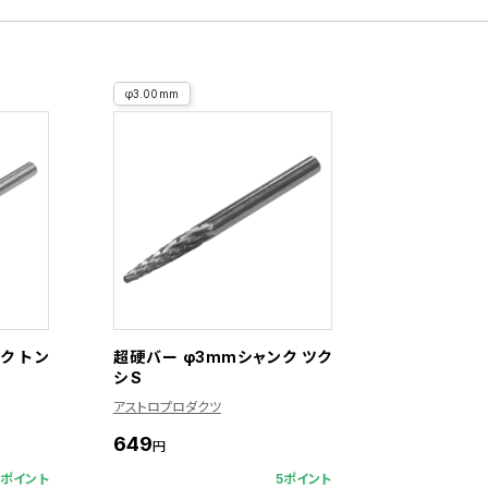
φ3.00mm
ク トン
超硬バー φ3mmシャンク ツク
シ S
アストロプロダクツ
649
円
8ポイント
5ポイント