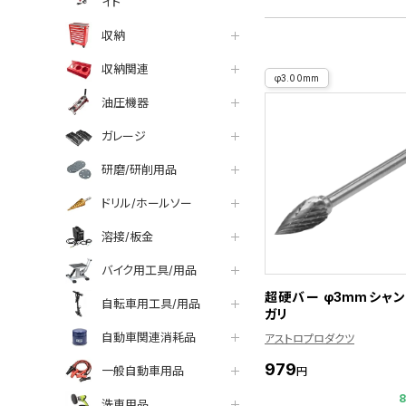
イト
収納
収納関連
φ3.00mm
油圧機器
ガレージ
研磨/研削用品
ドリル/ホールソー
溶接/板金
バイク用工具/用品
超硬バー φ3mmシャン
自転車用工具/用品
ガリ
自動車関連消耗品
アストロプロダクツ
979
一般自動車用品
円
洗車用品