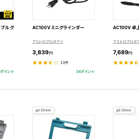
シブルグ
AC100V ミニグラインダー
AC100V 
アストロプロダクツ
アストロプロダ
3,839
7,689
円
円
13件
8ポイント
34ポイント
φ3.00mm
φ3.00mm