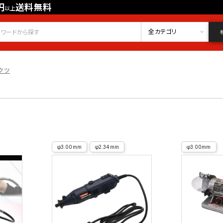
円
送料無料
以上
会員登録
ログイン
お気に入り
全カテゴリ
クツ
φ3.00mm
φ2.34mm
φ3.00mm