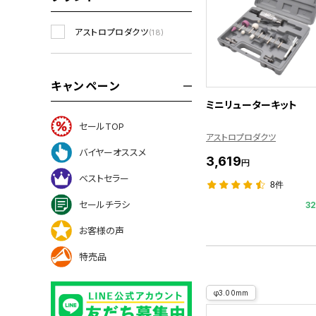
アストロプロダクツ
(18)
キャンペーン
ミニリューターキット
セールTOP
アストロプロダクツ
バイヤーオススメ
3,619
円
ベストセラー
8件
セールチラシ
3
お客様の声
特売品
φ3.00mm