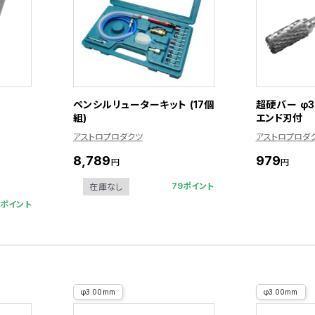
ペンシルリューターキット (17個
超硬バー φ
組)
エンド刃付
アストロプロダクツ
アストロプロダ
8,789
979
円
円
79ポイント
在庫なし
2ポイント
φ3.00mm
φ3.00mm