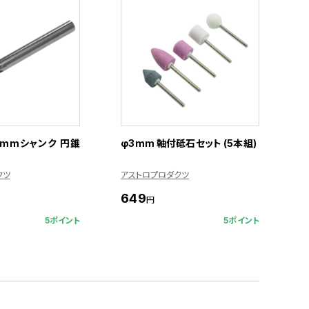
3mmシャンク 円錐
φ3mm 軸付砥石セット (5本組)
クツ
アストロプロダクツ
649
円
5ポイント
5ポイント