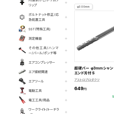
内装剥がし/トリムク
リップ
φ3.00mm
ボルトナット修正/応
急処置工具
SST(特殊工具)
測定機器
その他工具/ハンマ
ー/バール/ポンチ等
エアコンプレッサー
超硬バー φ3mmシャン
エア接続関連
エンド刃付 S
アストロプロダクツ
エアツール
649
円
電動工具
電工工具/用品
ワークライト/トーチラ