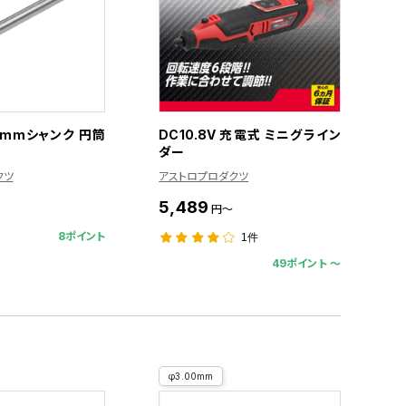
3mmシャンク 円筒
DC10.8V 充電式 ミニグライン
ダー
クツ
アストロプロダクツ
5,489
円～
8ポイント
1件
49ポイント 〜
φ3.00mm