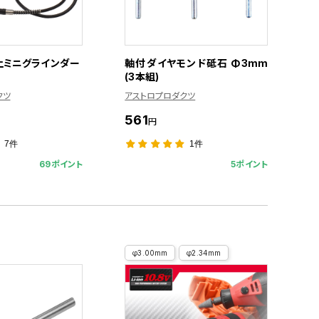
卓上ミニグラインダー
軸付ダイヤモンド砥石 Φ3mm
(3本組)
クツ
アストロプロダクツ
561
円
7件
1件
69ポイント
5ポイント
φ3.00mm
φ2.34mm