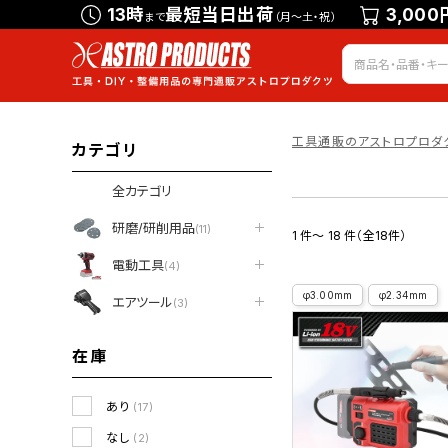
13時
最短当日出荷
3,000
まで
（月～土・祝）
工具通販のアストロプロダ
カテゴリ
全カテゴリ
研磨/研削用品
(11)
1 件～ 18 件（全18件）
電動工具
(4)
φ3.00mm
φ2.34mm
エアツール
(3)
在庫
あり
(17)
なし
(2)