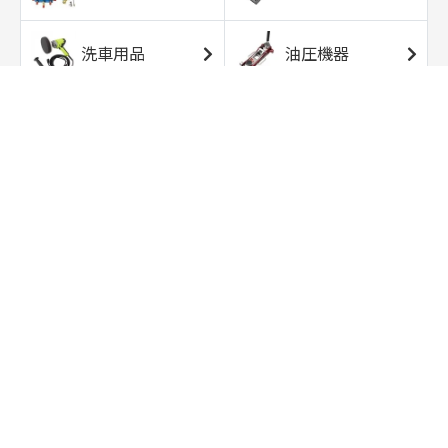
洗車用品
油圧機器
エアコンプレッサ
エアツール
ー
トルクレンチ
ソケット
ラチェット/スピン
レンチ/スパナ
ナー
バイク用工具/用
オイル交換用品
品
ワークライト/ト
研磨/研削用品
ーチライト
タイヤ/ホイール