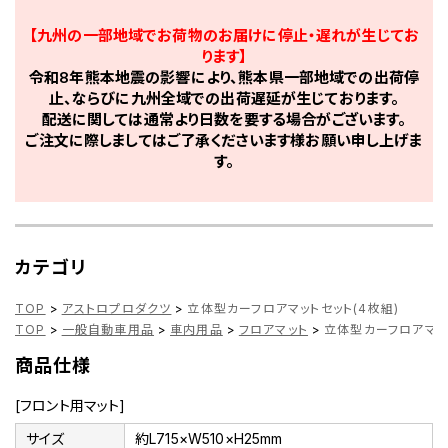
【九州の一部地域でお荷物のお届けに停止・遅れが生じてお
ります】
令和8年熊本地震の影響により、熊本県一部地域での出荷停
止、ならびに九州全域での出荷遅延が生じております。
配送に関しては通常より日数を要する場合がございます。
ご注文に際しましてはご了承くださいます様お願い申し上げま
す。
カテゴリ
TOP
>
アストロプロダクツ
>
立体型カーフロアマットセット(4枚組)
TOP
>
一般自動車用品
>
車内用品
>
フロアマット
>
立体型カーフロアマット
商品仕様
[フロント用マット]
サイズ
約L715×W510×H25mm