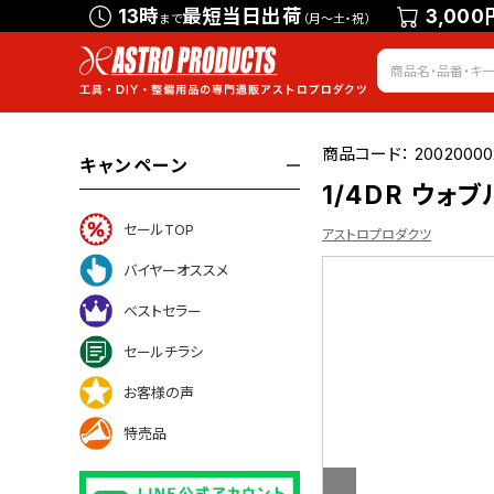
13時
最短当日出荷
3,000
まで
（月～土・祝）
商品コード：
20020000
キャンペーン
1/4DR ウォ
セールTOP
アストロプロダクツ
バイヤーオススメ
ベストセラー
ついて
セールチラシ
お客様の声
特売品