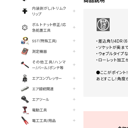
商品説明
内装剥がし/トリムク
リップ
ボルトナット修正/応
急処置工具
SST(特殊工具)
・差込角1/4DR（
・ソケットが奥ま
測定機器
・ウォブルタイプ
・ローレット加工
その他工具/ハンマ
ー/バール/ポンチ等
●ここがポイント
エアコンプレッサー
あとすこし！角度
エア接続関連
エアツール
電動工具
電工工具/用品