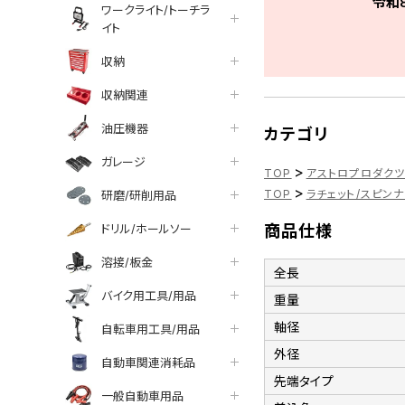
令和
ワークライト/トーチラ
イト
収納
収納関連
油圧機器
カテゴリ
ガレージ
>
TOP
アストロプロダク
>
TOP
ラチェット/スピン
研磨/研削用品
ドリル/ホールソー
商品仕様
溶接/板金
全長
バイク用工具/用品
重量
軸径
自転車用工具/用品
外径
自動車関連消耗品
先端タイプ
一般自動車用品