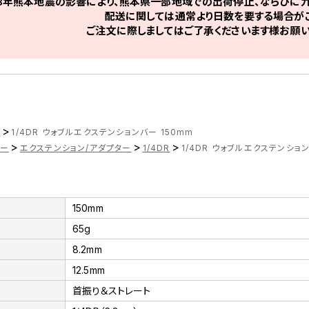
8年熊本地震の影響により、熊本県一部地域での出荷停止、ならびに九
配送に関しては通常より日数を要する場合がご
ご注文に際しましてはご了承くださいます様お願い
>
ツ
1/4DR ウォブルエクステンションバー 150mm
>
>
>
ナー
エクステンション/アダプター
1/4DR
1/4DR ウォブルエクステンション
150mm
65g
8.2mm
12.5mm
首振り＆ストレート