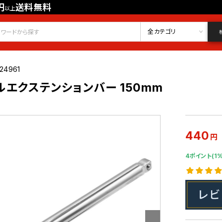
円
送料無料
以上
会員登録
ログイン
お気に入り
全カテゴリ
24961
ブルエクステンションバー 150mm
440
円
4ポイント(1%