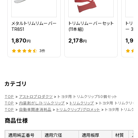
メタルトリムリムーバー
トリムリムーバーセット
トリム
TR851
(11本組)
ー 30°
1,870
2,178
1,9
円
円
3件
カテゴリ
TOP
>
アストロプロダクツ
>
トヨタ用 トリムクリップ50個セット
TOP
>
内装剥がし/トリムクリップ
>
トリムクリップ
>
トヨタ用 トリムクリッ
TOP
>
自動車関連消耗品
>
トリムクリップ/グロメット
>
トヨタ用 トリムク
商品仕様
適用純正番号
適用穴径
適用板厚
材質
入