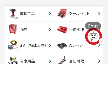
電動工具
ツールセット
収納
収納関連
SST(特殊工具)
ガレージ
洗車用品
油圧機器
エアコンプレッサ
エアツール
ー
トルクレンチ
ソケット
ラチェット/スピン