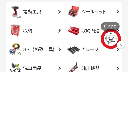
電動工具
ツールセット
収納
収納関連
SST(特殊工具)
ガレージ
洗車用品
油圧機器
エアコンプレッサ
エアツール
ー
トルクレンチ
ソケット
ラチェット/スピン
レンチ/スパナ
ナー