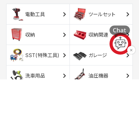
電動工具
ツールセット
収納
収納関連
SST(特殊工具)
ガレージ
洗車用品
油圧機器
エアコンプレッサ
エアツール
ー
トルクレンチ
ソケット
ラチェット/スピン
レンチ/スパナ