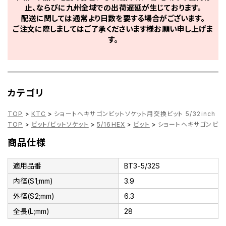
止、ならびに九州全域での出荷遅延が生じております。
配送に関しては通常より日数を要する場合がございます。
ご注文に際しましてはご了承くださいます様お願い申し上げま
す。
カテゴリ
TOP
>
KTC
>
ショートヘキサゴンビットソケット用交換ビット 5/32inch T-
TOP
>
ビット/ビットソケット
>
5/16HEX
>
ビット
>
ショートヘキサゴンビットソ
商品仕様
適用品番
BT3-5/32S
内径(S1;mm)
3.9
外径(S2;mm)
6.3
全長(L;mm)
28