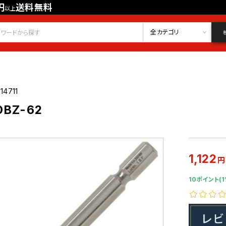
円
送料無料
以上
会員登録
ログイン
お気に入り
全カテゴリ
14711
BZ-62
1,122
円
10ポイント(1