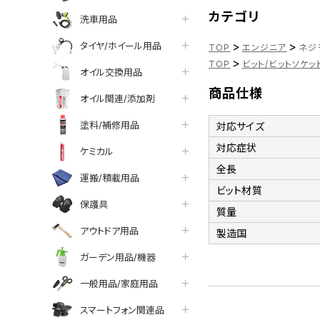
カテゴリ
洗車用品
>
>
タイヤ/ホイール用品
TOP
エンジニア
ネジ
>
TOP
ビット/ビットソケッ
オイル交換用品
商品仕様
オイル関連/添加剤
塗料/補修用品
対応サイズ
対応症状
ケミカル
全長
運搬/積載用品
ビット材質
保護具
質量
アウトドア用品
製造国
ガーデン用品/機器
一般用品/家庭用品
スマートフォン関連品