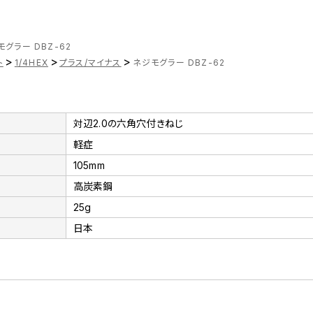
モグラー DBZ-62
>
>
>
ト
1/4HEX
プラス/マイナス
ネジモグラー DBZ-62
対辺2.0の六角穴付きねじ
軽症
105mm
高炭素鋼
25g
日本