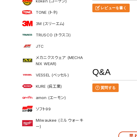
koken (コーケン)
レビューを書く
TONE (トネ)
3M (スリーエム)
TRUSCO (トラスコ)
JTC
メカニクスウェア (MECHA
NIX WEAR)
Q&A
VESSEL (ベッセル)
KURE (呉工業)
質問する
amon (エーモン)
ソフト99
Milwaukee (ミルウォーキ
ー)
思