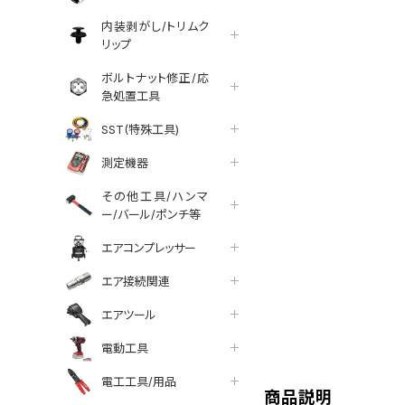
内装剥がし/トリムク
リップ
ボルトナット修正/応
急処置工具
SST(特殊工具)
測定機器
その他工具/ハンマ
ー/バール/ポンチ等
エアコンプレッサー
エア接続関連
エアツール
tter
facebook
line
電動工具
電工工具/用品
商品説明