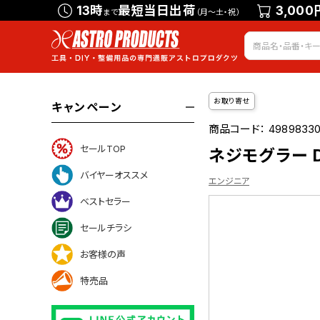
13時
最短当日出荷
3,000
まで
（月～土・祝）
お取り寄せ
キャンペーン
商品コード：
49898330
セールTOP
ネジモグラー D
バイヤーオススメ
エンジニア
ベストセラー
セールチラシ
ついて
お客様の声
特売品