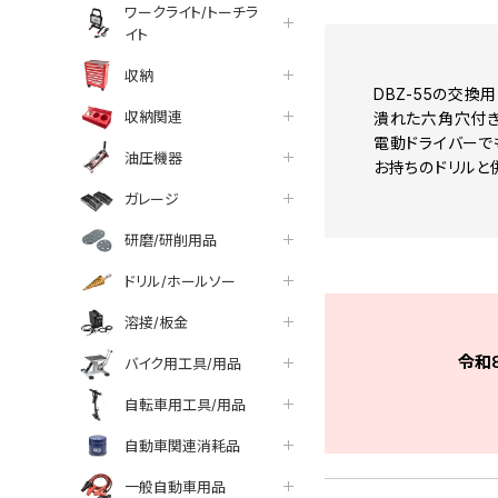
ワークライト/トーチラ
イト
収納
DBZ-55の交換
収納関連
潰れた六角穴付き
電動ドライバーで
油圧機器
お持ちのドリルと
ガレージ
研磨/研削用品
ドリル/ホールソー
溶接/板金
令和
バイク用工具/用品
自転車用工具/用品
自動車関連消耗品
一般自動車用品