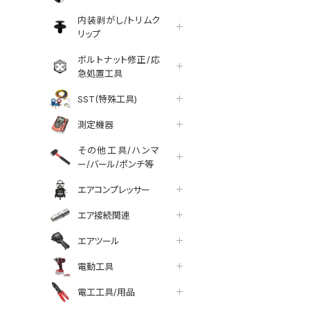
内装剥がし/トリムク
リップ
ボルトナット修正/応
急処置工具
SST(特殊工具)
測定機器
その他工具/ハンマ
ー/バール/ポンチ等
エアコンプレッサー
エア接続関連
エアツール
電動工具
tter
facebook
line
電工工具/用品