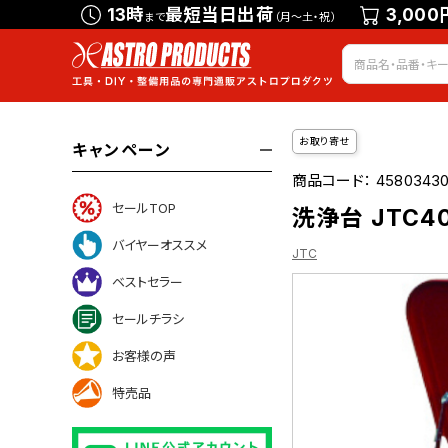
13時
最短当日出荷
3,000
まで
（月～土・祝）
お取り寄せ
キャンペーン
商品コード：
45803430
セールTOP
洗浄台 JTC40
バイヤーオススメ
JTC
ベストセラー
セールチラシ
お客様の声
特売品
について