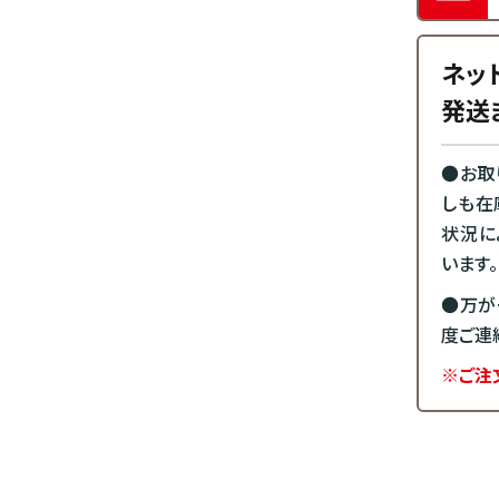
ネッ
発送
●お取
しも在
状況に
います。
●万が
度ご連
※ご注