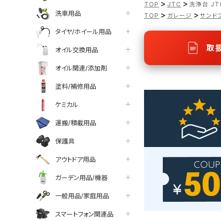
>
>
TOP
JTC
洗浄台 JT
洗車用品
>
>
TOP
ガレージ
サンド
タイヤ/ホイール用品
取
オイル交換用品
オイル関連/添加剤
塗料/補修用品
ケミカル
運搬/積載用品
保護具
アウトドア用品
ガーデン用品/機器
一般用品/家庭用品
スマートフォン関連品