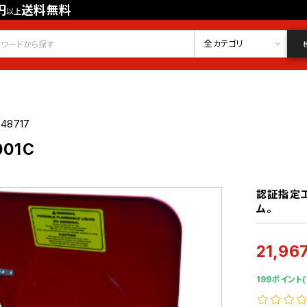
円
送料無料
以上
会員登録
ログイン
お気に入り
全カテゴリ
48717
01C
認証指定
ム。
21,96
199ポイント(