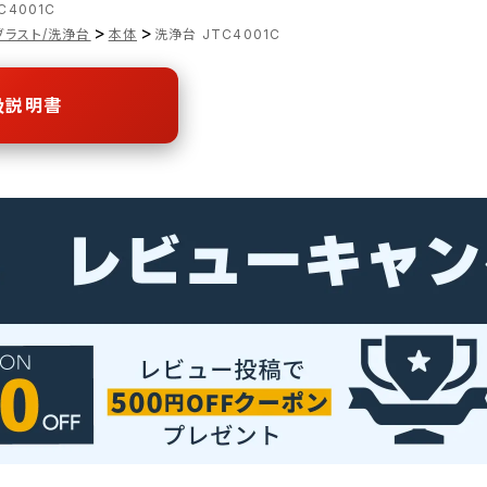
C4001C
>
>
ブラスト/洗浄台
本体
洗浄台 JTC4001C
扱説明書