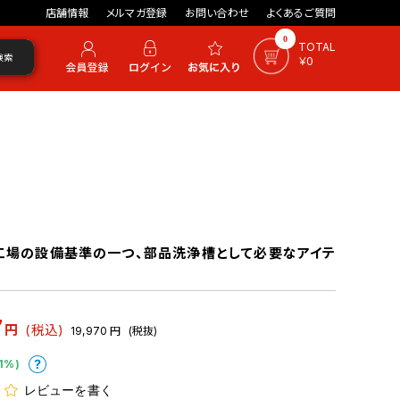
店舗情報
メルマガ登録
お問い合わせ
よくあるご質問
0
TOTAL
検索
￥0
工場の設備基準の一つ、部品洗浄槽として必要なアイテ
7
円
(税込)
19,970
円
(税抜)
1%)
レビューを書く