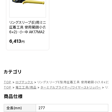
リングスリーブ(E)用ミニ
圧着工具 使用範囲小(1.
6×2)･小･中 AK17MA2
6,413
円
カテゴリ
TOP
>
ロブテックス
>
リングスリーブE型用圧着工具 使用範囲小(1.6x2)･小
TOP
>
電工工具/用品
>
ターミナルプライヤー/ワイヤーストリッパー
>
リン
商品仕様
全長(mm)
277