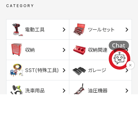
CATEGORY
電動工具
ツールセット
収納
収納関連
SST(特殊工具)
ガレージ
洗車用品
油圧機器
エアコンプレッサ
エアツール
ー
トルクレンチ
ソケット