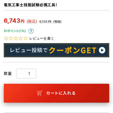
電気工事士技能試験必携工具！
6,743
円
(税込)
6,130
円
(税抜)
61ポイント(1%)
レビューを書く
数量
カートに入れる