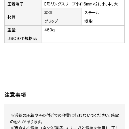
圧着端子
E形リングスリーブ小(1.6mm×2)、小、中、大
本体
スチール
材質
グリップ
樹脂
重量
460g
JISC9711規格品
注意事項
※活線の圧着やその付近での作業は行わないでください。感電
の恐れがあります。
※適合する電線コネクタ(端子・スリーブ)と電線を使用し、正し