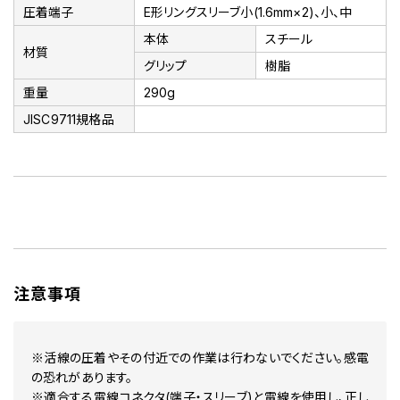
圧着端子
E形リングスリーブ小(1.6mm×2)、小、中
本体
スチール
材質
グリップ
樹脂
重量
290g
JISC9711規格品
注意事項
※活線の圧着やその付近での作業は行わないでください。感電
の恐れがあります。
※適合する電線コネクタ(端子・スリーブ)と電線を使用し、正し