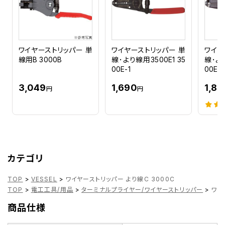
ワイヤーストリッパー 単
ワイヤーストリッパー 単
ワイヤ
線用B 3000B
線･より線用3500E1 35
線･より
00E-1
00E-2
3,049
1,690
1,89
円
円
カテゴリ
TOP
>
VESSEL
>
ワイヤーストリッパー より線C 3000C
TOP
>
電工工具/用品
>
ターミナルプライヤー/ワイヤーストリッパー
>
ワイ
商品仕様