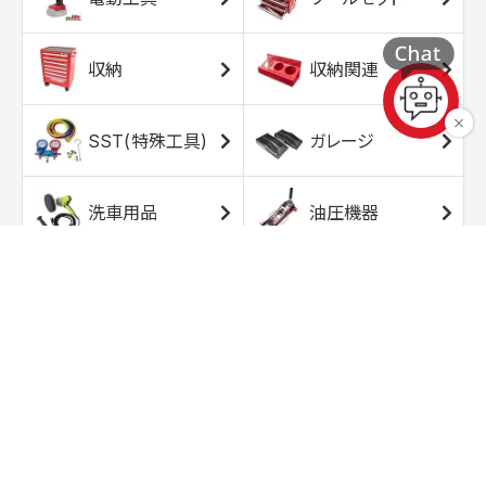
収納
収納関連
SST(特殊工具)
ガレージ
洗車用品
油圧機器
エアコンプレッサ
エアツール
ー
トルクレンチ
ソケット
ラチェット/スピン
レンチ/スパナ
ナー