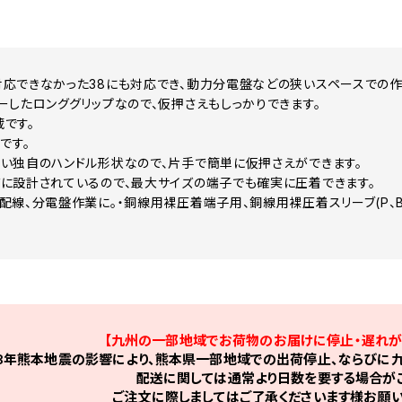
応できなかった38にも対応でき、動力分電盤などの狭いスペースでの作
ーしたロンググリップなので、仮押さえもしっかりできます。
です。
品です。
い独自のハンドル形状なので、片手で簡単に仮押さえができます。
に設計されているので、最大サイズの端子でも確実に圧着できます。
配線、分電盤作業に。・銅線用裸圧着端子用、銅線用裸圧着スリーブ(P、B
【九州の一部地域でお荷物のお届けに停止・遅れが
8年熊本地震の影響により、熊本県一部地域での出荷停止、ならびに九
配送に関しては通常より日数を要する場合がご
ご注文に際しましてはご了承くださいます様お願い