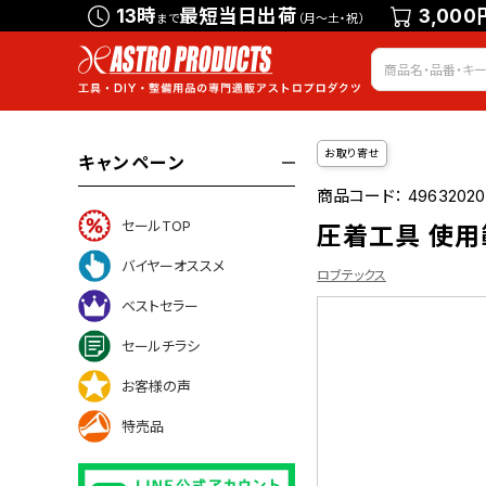
13時
最短当日出荷
3,000
まで
（月～土・祝）
お取り寄せ
キャンペーン
商品コード：
49632020
セールTOP
圧着工具 使用範
バイヤーオススメ
ロブテックス
ベストセラー
セールチラシ
お客様の声
について
特売品