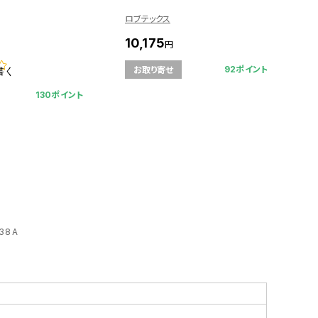
ロブテックス
ロ
10,175
1
円
92ポイント
お取り寄せ
書く
130ポイント
38A