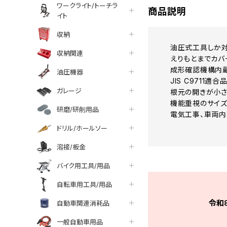
ワークライト/トーチラ
商品説明
イト
収納
油圧式工具しか対
収納関連
えりもとまでカバ
成形確認機構内蔵
油圧機器
JIS C9711適合
ガレージ
根元の開きが小さ
機能重視のサイズ
研磨/研削用品
電気工事、車両内
ドリル/ホールソー
溶接/板金
バイク用工具/用品
自転車用工具/用品
令和
自動車関連消耗品
一般自動車用品