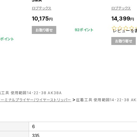
ロブテックス
ロブテックス
10,175
14,399
円
円
92ポイント
お取り寄せ
レビューを
1ポイント
お取り寄せ
工具 使用範囲14･22･38 AK38A
>
ターミナルプライヤー/ワイヤーストリッパー
圧着工具 使用範囲14･22･38 AK
6
335