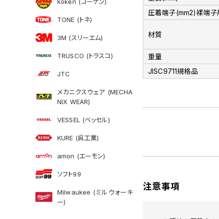
koken (コーケン)
圧着端子(mm2)裸端子
TONE (トネ)
材質
3M (スリーエム)
TRUSCO (トラスコ)
重量
JISC9711規格品
JTC
メカニクスウェア (MECHA
NIX WEAR)
VESSEL (ベッセル)
KURE (呉工業)
amon (エーモン)
ソフト99
注意事項
Milwaukee (ミルウォーキ
ー)