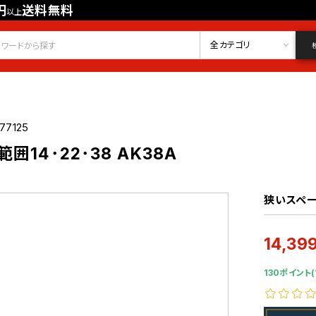
円
送料無料
以上
会員登録
ログイン
お気に入り
全カテゴリ
77125
囲14･22･38 AK38A
狭いスペ
14,39
130ポイント(