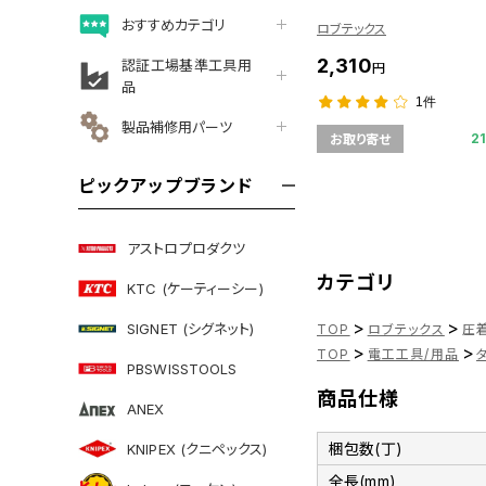
おすすめカテゴリ
ロブテックス
2,310
認証工場基準工具用
円
品
1件
製品補修用パーツ
2
お取り寄せ
ピックアップブランド
アストロプロダクツ
カテゴリ
KTC (ケーティーシー)
>
>
SIGNET (シグネット)
TOP
ロブテックス
圧着
>
>
TOP
電工工具/用品
PBSWISSTOOLS
商品仕様
ANEX
梱包数(丁)
KNIPEX (クニペックス)
全長(mm)