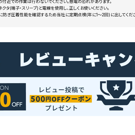
の付近での作業は行わないでください。感電の恐れがあります。
クタ(端子・スリーブ)と電線を使用し、正しくお使いください。
防ぎ圧着性能を確認するため当社に定期点検(年に1～2回)に出してくだ