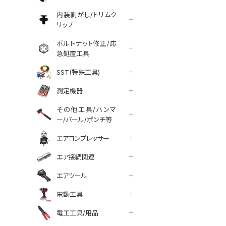
内装剥がし/トリムク
リップ
ボルトナット修正/応
急処置工具
SST(特殊工具)
測定機器
その他工具/ハンマ
ー/バール/ポンチ等
エアコンプレッサー
エア接続関連
エアツール
tter
facebook
line
電動工具
電工工具/用品