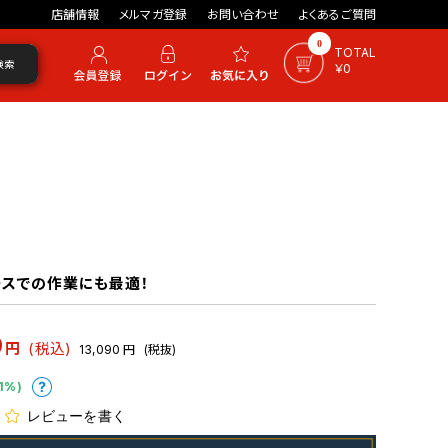
店舗情報
メルマガ登録
お問い合わせ
よくあるご質問
0
TOTAL
検索
￥0
ースでの作業にも最適！
9
円
(税込)
13,090
円
(税抜)
1%)
レビューを書く