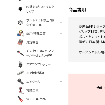
内装剥がし/トリムク
商品説明
リップ
ボルトナット修正/応
急処置工具
従来品FKシリー
グリップ材質、デ
SST(特殊工具)
ボルトをカットす
信頼の日本製！MAD
測定機器
その他工具/ハンマ
オープンバレル端
ー/バール/ポンチ等
エアコンプレッサー
エア接続関連
エアツール
令和
電動工具
電工工具/用品