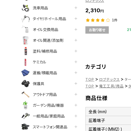
ロブテックス
洗車用品
2,310
円
タイヤ/ホイール用品
1件
オイル交換用品
2
お取り寄せ
オイル関連/添加剤
塗料/補修用品
ケミカル
カテゴリ
運搬/積載用品
>
>
TOP
ロブテックス
ター
保護具
>
>
TOP
電工工具/用品
アウトドア用品
商品仕様
ガーデン用品/機器
全長（mm）
一般用品/家庭用品
圧着端子
スマートフォン関連品
圧着端子(（MM2）)