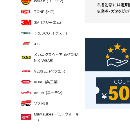
koken (コーケン)
※摺動部には定期
※摩擦・ガタを防ぎ
TONE (トネ)
3M (スリーエム)
TRUSCO (トラスコ)
JTC
メカニクスウェア (MECHA
NIX WEAR)
VESSEL (ベッセル)
KURE (呉工業)
amon (エーモン)
ソフト99
Milwaukee (ミルウォーキ
ー)