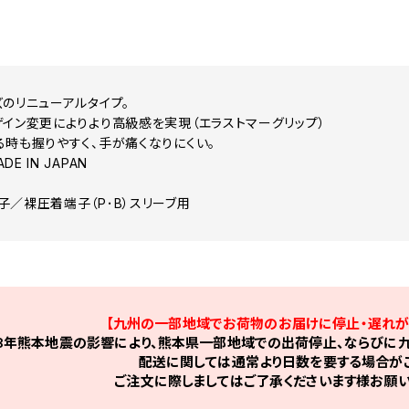
ズのリニューアルタイプ。
ザイン変更によりより高級感を実現（エラストマーグリップ）
る時も握りやすく、手が痛くなりにくい。
E IN JAPAN
子／裸圧着端子（P･B）スリーブ用
【九州の一部地域でお荷物のお届けに停止・遅れが
8年熊本地震の影響により、熊本県一部地域での出荷停止、ならびに九
配送に関しては通常より日数を要する場合がご
ご注文に際しましてはご了承くださいます様お願い