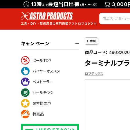
13時
最短当日出荷
3,000
まで
（月～土・祝）
日本製
キャンペーン
商品コード：
49632020
セールTOP
ターミナルプライ
バイヤーオススメ
ロブテックス
ベストセラー
セールチラシ
ついて
お客様の声
特売品