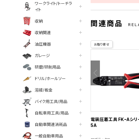
ワークライト/トーチラ
イト
収納
関連商品
REL
収納関連
油圧機器
お取り寄せ
ガレージ
研磨/研削用品
ドリル/ホールソー
溶接/板金
バイク用工具/用品
自転車用工具/用品
電装圧着工具 FKｰAシリ
自動車関連消耗品
5A
一般自動車用品