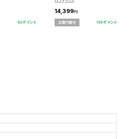
ロブテックス
ロ
14,399
1
円
92ポイント
130ポイント
お取り寄せ