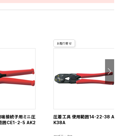
お取り寄せ
閉端接続子用ミニ圧
圧着工具 使用範囲14･22･38 A
囲CE1･2･5 AK2
K38A
囲