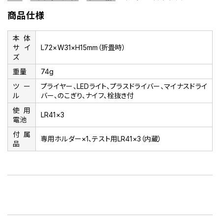
商品仕様
本体
サイ
L72×W31×H15mm（折畳時）
ズ
重量
74g
ツー
プライヤー、LEDライト、プラスドライバー、マイナスドライ
ル
バー、のこぎり、ナイフ、栓抜き付
使用
LR41×3
電池
付属
専用ホルダー×1、テスト用LR41×3（内蔵）
品