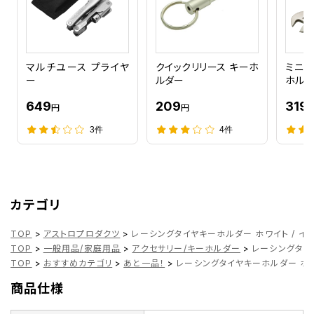
マルチユース プライヤ
クイックリリース キーホ
ミニモ
ー
ルダー
ホル
649
209
319
円
円
3件
4件
カテゴリ
TOP
>
アストロプロダクツ
>
レーシングタイヤキーホルダー ホワイト / イエロー
TOP
>
一般用品/家庭用品
>
アクセサリー/キーホルダー
>
レーシングタイヤ
TOP
>
おすすめカテゴリ
>
あと一品！
>
レーシングタイヤキーホルダー ホワイト
商品仕様