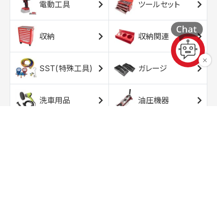
電動工具
ツールセット
収納
収納関連
SST(特殊工具)
ガレージ
洗車用品
油圧機器
エアコンプレッサ
エアツール
ー
トルクレンチ
ソケット
ラチェット/スピン
レンチ/スパナ
ナー