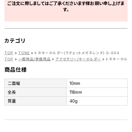
ご注文に際しましてはご了承くださいます様お願い申し上げま
す。
カテゴリ
TOP
>
TONE
>
トネキーホルダー(ラチェットメガネレンチ) G-004
TOP
>
一般用品/家庭用品
>
アクセサリー/キーホルダー
>
トネキーホルダー
商品仕様
二面幅
10mm
全長
118mm
質量
40g