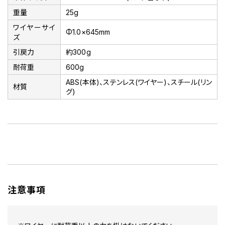
重量
25g
ワイヤーサイ
Φ1.0×645mm
ズ
引戻力
約300g
耐荷重
600g
ABS(本体)、ステンレス(ワイヤー)、スチール(リン
材質
グ)
注意事項