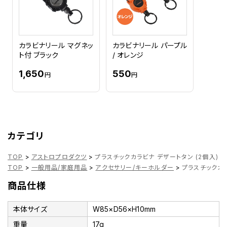
カラビナリール マグネッ
カラビナリール パープル
ト付 ブラック
/ オレンジ
1,650
550
円
円
カテゴリ
TOP
>
アストロプロダクツ
>
プラスチックカラビナ デザートタン (2個入) O
TOP
>
一般用品/家庭用品
>
アクセサリー/キーホルダー
>
プラスチックカラ
商品仕様
本体サイズ
W85×D56×H10mm
重量
17g