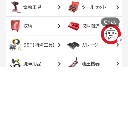
電動工具
ツールセット
収納
収納関連
SST(特殊工具)
ガレージ
洗車用品
油圧機器
エアコンプレッサ
エアツール
ー
トルクレンチ
ソケット
ラチェット/スピン
レンチ/スパナ
ナー