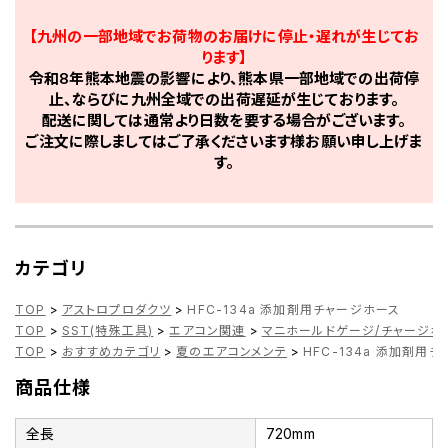
【九州の一部地域でお荷物のお届けに停止・遅れが生じてお
ります】
令和8年熊本地震の影響により、熊本県一部地域での出荷停
止、ならびに九州全域での出荷遅延が生じております。
配送に関しては通常より日数を要する場合がございます。
ご注文に際しましてはご了承くださいます様お願い申し上げま
す。
カテゴリ
TOP
>
アストロプロダクツ
>
HFC-134a 添加剤用チャージホース
TOP
>
SST(特殊工具)
>
エアコン関連
>
マニホールドゲージ/チャージホ
TOP
>
おすすめカテゴリ
>
夏のエアコンメンテ
>
HFC-134a 添加剤用
商品仕様
全長
720mm