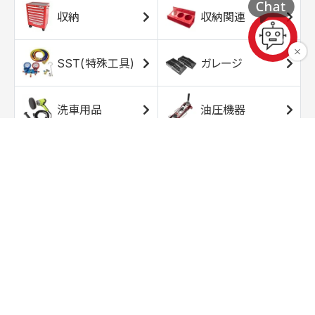
収納
収納関連
SST(特殊工具)
ガレージ
洗車用品
油圧機器
エアコンプレッサ
エアツール
ー
トルクレンチ
ソケット
ラチェット/スピン
レンチ/スパナ
ナー
バイク用工具/用
オイル交換用品
品