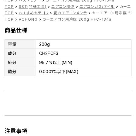
TOP
>
ベストセラー
>
カーエアコン用冷媒 200g HFC-134a
TOP
>
SST(特殊工具)
>
エアコン関連
>
エアコンガス/オイル
>
カーエアコ
TOP
>
おすすめカテゴリ
>
夏のエアコンメンテ
>
カーエアコン用冷媒 200g
TOP
>
AOHONG
>
カーエアコン用冷媒 200g HFC-134a
商品仕様
容量
200g
成分
CH2FCF3
純分
99.7%以上(MIN)
酸分
0.0001%以下(MAX)
注意事項