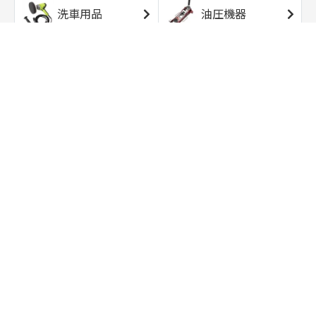
洗車用品
油圧機器
エアコンプレッサ
エアツール
ー
トルクレンチ
ソケット
ラチェット/スピン
レンチ/スパナ
ナー
バイク用工具/用
オイル交換用品
品
ワークライト/ト
研磨/研削用品
ーチライト
タイヤ/ホイール
アウトドア用品
用品