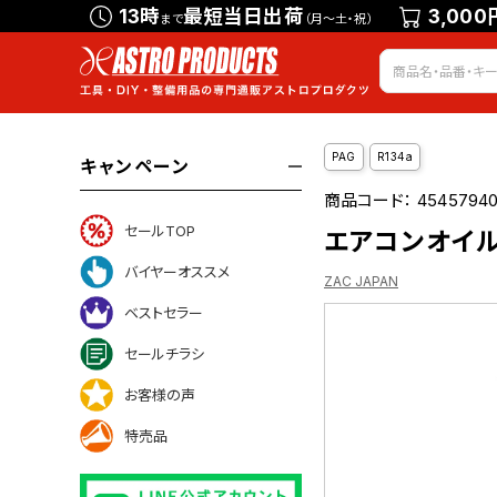
13時
最短当日出荷
3,000
まで
（月～土・祝）
PAG
R134a
キャンペーン
商品コード：
4545794
セールTOP
エアコンオイル ゼ
バイヤーオススメ
ZAC JAPAN
ベストセラー
セールチラシ
ついて
お客様の声
特売品