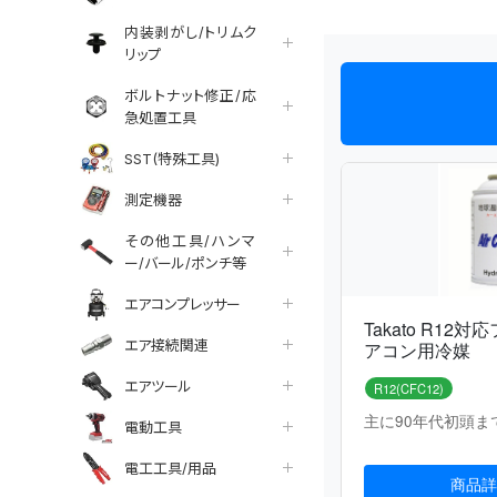
内装剥がし/トリムク
リップ
ボルトナット修正/応
急処置工具
SST(特殊工具)
測定機器
その他工具/ハンマ
ー/バール/ポンチ等
エアコンプレッサー
エア接続関連
エアツール
電動工具
電工工具/用品