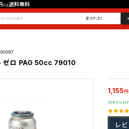
円
送料無料
以上
会員登録
ログイン
お気に入り
全カテゴリ
000097
ロ PAG 50cc 79010
1,155
円
10ポイント(1