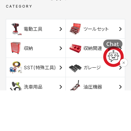
CATEGORY
電動工具
ツールセット
収納
収納関連
SST(特殊工具)
ガレージ
洗車用品
油圧機器
エアコンプレッサ
エアツール
ー
トルクレンチ
ソケット