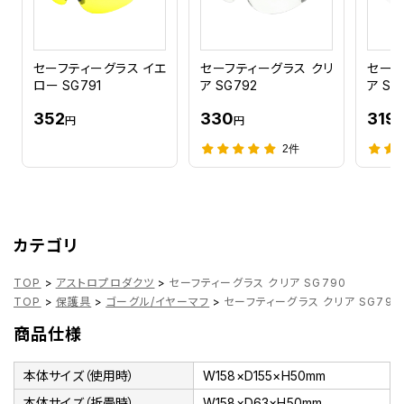
セーフティーグラス イエ
セーフティーグラス クリ
セーフ
ロー SG791
ア SG792
ア SG
352
330
319
円
円
2件
カテゴリ
TOP
>
アストロプロダクツ
>
セーフティーグラス クリア SG790
TOP
>
保護具
>
ゴーグル/イヤーマフ
>
セーフティーグラス クリア SG790
商品仕様
本体サイズ（使用時）
W158×D155×H50mm
本体サイズ（折畳時）
W158×D63×H50mm