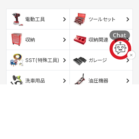
電動工具
ツールセット
収納
収納関連
SST(特殊工具)
ガレージ
洗車用品
油圧機器
エアコンプレッサ
エアツール
ー
トルクレンチ
ソケット