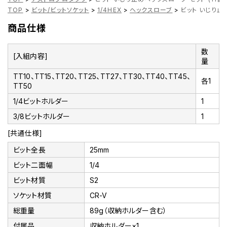
TOP
>
ビット/ビットソケット
>
1/4HEX
>
ヘックスローブ
>
ビット いじり止め
商品仕様
数
[入組内容]
量
TT10、TT15、TT20、TT25、TT27、TT30、TT40、TT45、
各1
TT50
1/4ビットホルダー
1
3/8ビットホルダー
1
[共通仕様]
ビット全長
25mm
ビット二面幅
1/4
ビット材質
S2
ソケット材質
CR-V
総重量
89g（収納ホルダー含む）
付属品
収納ホルダー×1