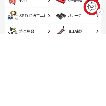
SST(特殊工具)
ガレージ
洗車用品
油圧機器
エアコンプレッサ
エアツール
ー
トルクレンチ
ソケット
ラチェット/スピン
レンチ/スパナ
ナー
バイク用工具/用
オイル交換用品
品