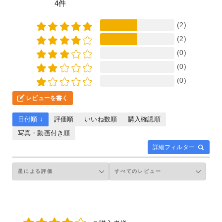
4件
(2)
(2)
(0)
(0)
(0)
レビューを書く
日付順 ↓
評価順
いいね数順
購入確認順
写真・動画付き順
詳細フィルター