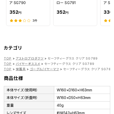
ア SG790
ロー SG791
ア SG
352
352
330
円
円
3件
カテゴリ
TOP
>
アストロプロダクツ
>
セーフティーグラス クリア SG789
TOP
>
バイヤーオススメ
>
セーフティーグラス クリア SG789
TOP
>
保護具
>
ゴーグル/イヤーマフ
>
セーフティーグラス クリア SG789
商品仕様
本体サイズ（使用時）
W160×D160×H63mm
本体サイズ（折畳時）
W160×D50×H63mm
重量
40g
レンズサイズ
約W143×H63mm