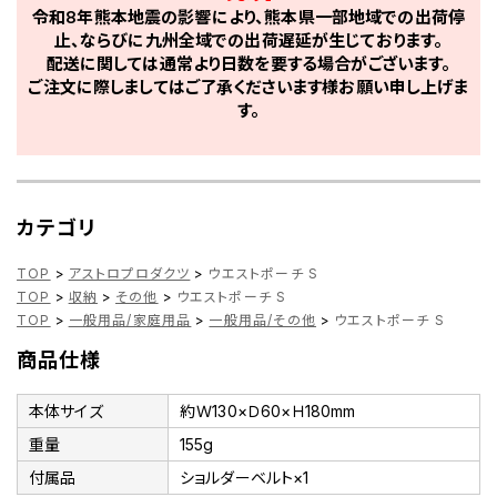
令和8年熊本地震の影響により、熊本県一部地域での出荷停
止、ならびに九州全域での出荷遅延が生じております。
配送に関しては通常より日数を要する場合がございます。
ご注文に際しましてはご了承くださいます様お願い申し上げま
す。
カテゴリ
TOP
>
アストロプロダクツ
>
ウエストポーチ S
TOP
>
収納
>
その他
>
ウエストポーチ S
TOP
>
一般用品/家庭用品
>
一般用品/その他
>
ウエストポーチ S
商品仕様
本体サイズ
約Ｗ130×Ｄ60×Ｈ180mm
重量
155g
付属品
ショルダーベルト×1