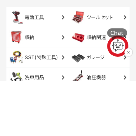
電動工具
ツールセット
収納
収納関連
SST(特殊工具)
ガレージ
洗車用品
油圧機器
エアコンプレッサ
エアツール
ー
トルクレンチ
ソケット
ラチェット/スピン