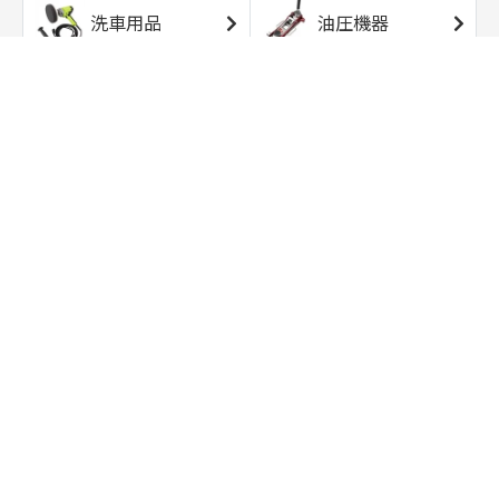
洗車用品
油圧機器
エアコンプレッサ
エアツール
ー
トルクレンチ
ソケット
ラチェット/スピン
レンチ/スパナ
ナー
バイク用工具/用
オイル交換用品
品
ワークライト/ト
研磨/研削用品
ーチライト
タイヤ/ホイール
アウトドア用品
用品