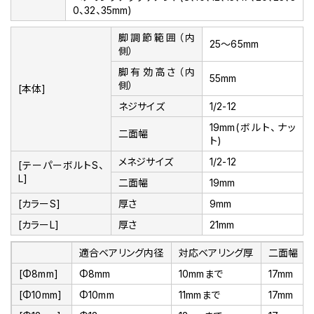
0、32、35mm)
脚調節範囲（内
25～65mm
側）
脚有効高さ（内
55mm
側）
[本体]
ネジサイズ
1/2-12
19mm(ボルト、ナッ
二面幅
ト)
メネジサイズ
1/2-12
[テーパーボルトS、
L]
二面幅
19mm
[カラーS]
厚さ
9mm
[カラーL]
厚さ
21mm
適合ベアリング内径
対応ベアリング厚
二面幅
[Φ8mm]
Φ8mm
10mmまで
17mm
[Φ10mm]
Φ10mm
11mmまで
17mm