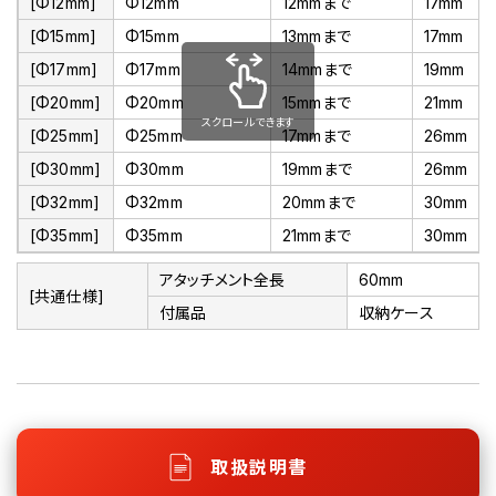
[Φ12mm]
Φ12mm
12mmまで
17mm
[Φ15mm]
Φ15mm
13mmまで
17mm
[Φ17mm]
Φ17mm
14mmまで
19mm
[Φ20mm]
Φ20mm
15mmまで
21mm
スクロールできます
[Φ25mm]
Φ25mm
17mmまで
26mm
[Φ30mm]
Φ30mm
19mmまで
26mm
[Φ32mm]
Φ32mm
20mmまで
30mm
[Φ35mm]
Φ35mm
21mmまで
30mm
アタッチメント全長
60mm
[共通仕様]
付属品
収納ケース
取扱説明書