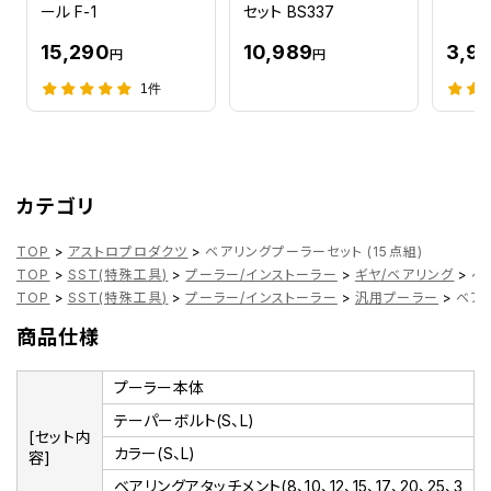
ール F-1
セット BS337
15,290
10,989
3,9
円
円
1件
カテゴリ
TOP
>
アストロプロダクツ
>
ベアリングプーラーセット (15点組)
TOP
>
SST(特殊工具)
>
プーラー/インストーラー
>
ギヤ/ベアリング
>
ベ
TOP
>
SST(特殊工具)
>
プーラー/インストーラー
>
汎用プーラー
>
ベアリ
商品仕様
プーラー本体
テーパーボルト(S、L)
[セット内
カラー(S、L)
容]
ベアリングアタッチメント(8、10、12、15、17、20、25、3