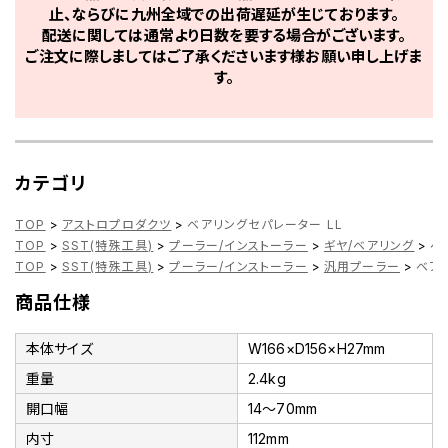
止、ならびに九州全域での出荷遅延が生じております。
配送に関しては通常より日数を要する場合がございます。
ご注文に際しましてはご了承くださいます様お願い申し上げま
す。
カテゴリ
TOP
>
アストロプロダクツ
>
ベアリングセパレーター LL
TOP
>
SST(特殊工具)
>
プーラー/インストーラー
>
ギヤ/ベアリング
>
ベ
TOP
>
SST(特殊工具)
>
プーラー/インストーラー
>
汎用プーラー
>
ベア
商品仕様
本体サイズ
W166×D156×H27mm
重量
2.4kg
開口幅
14～70mm
内寸
112mm