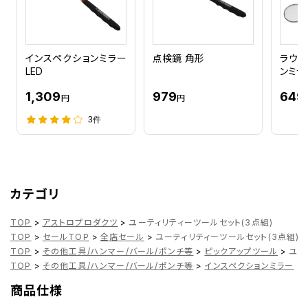
インスペクションミラー
点検鏡 角形
ラウン
LED
ンミラ
1,309
979
649
円
円
3件
カテゴリ
TOP
>
アストロプロダクツ
>
ユーティリティーツールセット(3点組)
TOP
>
セールTOP
>
全店セール
>
ユーティリティーツールセット(3点組)
TOP
>
その他工具/ハンマー/バール/ポンチ等
>
ピックアップツール
>
ユー
TOP
>
その他工具/ハンマー/バール/ポンチ等
>
インスペクションミラー
>
商品仕様