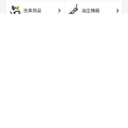
洗車用品
油圧機器
エアコンプレッサ
エアツール
ー
トルクレンチ
ソケット
ラチェット/スピン
レンチ/スパナ
ナー
バイク用工具/用
オイル交換用品
品
ワークライト/ト
研磨/研削用品
ーチライト
タイヤ/ホイール
アウトドア用品
用品