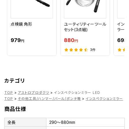
点検鏡 角形
ユーティリティーツール
インス
セット(3点組)
ラー
979
880
693
円
円
3件
カテゴリ
TOP
>
アストロプロダクツ
>
インスペクションミラー LED
TOP
>
その他工具/ハンマー/バール/ポンチ等
>
インスペクションミラー
>
商品仕様
全長
290～880mm