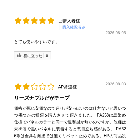
ご購入者様
購入確認済み
2026-08-05
とても使いやすいです。
役に立った
0
2026-08-03
AP常連様
リーズナブルだがチープ
価格が概ね安価なので造りが安っぽいのは仕方ないと思いつ
つ幾つかの種類を購入させて頂きました。 PA258は黒染め
仕様でパネルカラーと同一で違和感が無いのですが、他種は
未塗装で黒いパネルに装着すると悪目立ち感がある。 PA32
6等は金具を溶接では無くリベット止めである。HPの商品説