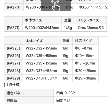
[PA270]
W200×D30×H43mm
175g
Φ3.5／4／4.5／5／5
スクロールできます
本体サイズ
重量
スリットサイズ
[PA271]
W200×D32×H42mm
145g
7mm、13mm×各3
本体サイズ
重量
対応サイズ
[PA325]
W32×D32×H55mm
18g
Φ6～8mm
[PA326]
W32×D35×H55mm
19g
Φ10～16mm
[PA327]
W32×D35×H55mm
19g
Φ13～20mm
[PA328]
W32×D37×H55mm
19g
Φ20～25mm
[PA329]
W32×D40×H55mm
19g
Φ25～30mm
[共通仕様]
適合パネル
四角10-38P
付属品
固定ネジ