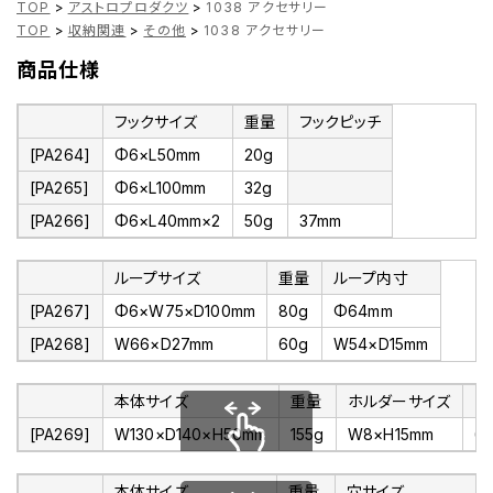
TOP
>
アストロプロダクツ
>
1038 アクセサリー
TOP
>
収納関連
>
その他
>
1038 アクセサリー
商品仕様
フックサイズ
重量
フックピッチ
[PA264]
Φ6×L50mm
20g
[PA265]
Φ6×L100mm
32g
[PA266]
Φ6×L40mm×2
50g
37mm
ループサイズ
重量
ループ内寸
[PA267]
Φ6×W75×D100mm
80g
Φ64mm
[PA268]
W66×D27mm
60g
W54×D15mm
本体サイズ
重量
ホルダーサイズ
ホ
[PA269]
W130×D140×H50mm
155g
W8×H15mm
6
スクロールできます
本体サイズ
重量
穴サイズ