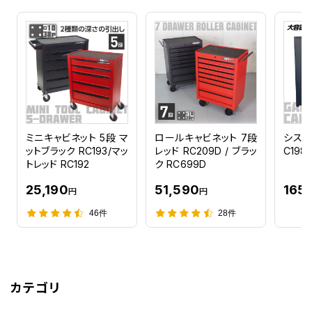
ミニキャビネット 5段 マ
ロールキャビネット 7段
システ
ットブラック RC193/マッ
レッド RC209D / ブラッ
C198
トレッド RC192
ク RC699D
25,190
51,590
165
円
円
46件
28件
カテゴリ