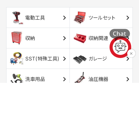
電動工具
ツールセット
収納
収納関連
SST(特殊工具)
ガレージ
洗車用品
油圧機器
エアコンプレッサ
エアツール
ー
トルクレンチ
ソケット
ラチェット/スピン