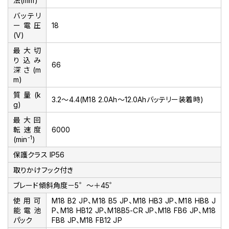
法(mm)
バッテリ
ー電圧
18
(V)
最大切
り込み
66
深さ(m
m)
質量(k
3.2～4.4(M18 2.0Ah～12.0Ahバッテリー装着時)
g)
最大回
転速度
6000
-1
(min
)
保護クラス IP56
取りかけフック付き
ブレード傾斜角度－5゜～＋45゜
使用可
M18 B2 JP、M18 B5 JP、M18 HB3 JP、M18 HB8 J
能電池
P、M18 HB12 JP、M18B5-CR JP、M18 FB6 JP、M18
パック
FB8 JP、M18 FB12 JP