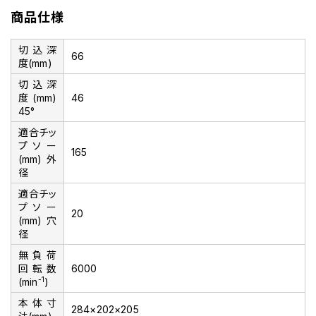
商品仕様
切込深
66
度(mm)
切込深
度(mm)
46
45°
適合チッ
プソー
165
(mm)外
径
適合チッ
プソー
20
(mm)穴
径
無負荷
回転数
6000
-1
(min
)
本体寸
284×202×205