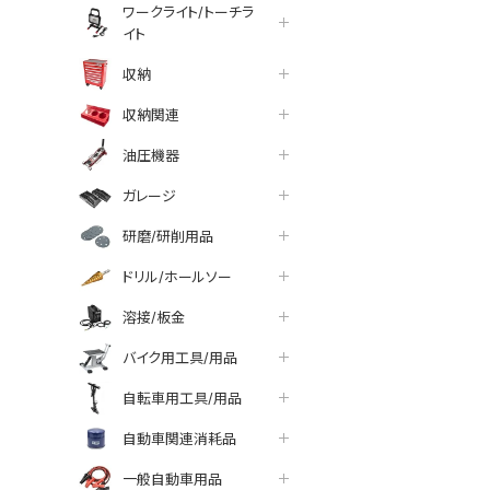
ワークライト/トーチラ
イト
収納
収納関連
油圧機器
ガレージ
研磨/研削用品
ドリル/ホールソー
溶接/板金
バイク用工具/用品
自転車用工具/用品
tter
facebook
line
自動車関連消耗品
一般自動車用品