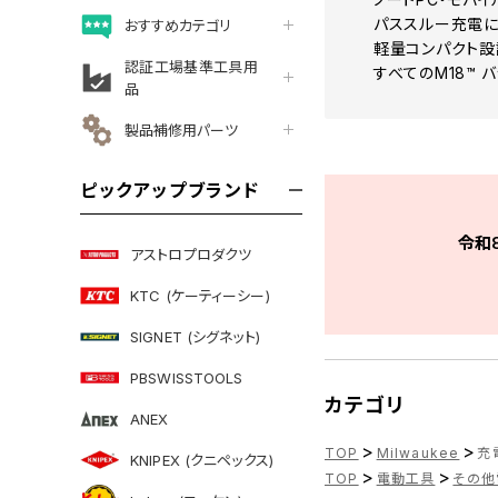
パススルー充電
おすすめカテゴリ
軽量コンパクト設計
認証工場基準工具用
すべてのM18™ 
品
製品補修用パーツ
ピックアップブランド
令和
アストロプロダクツ
KTC (ケーティーシー)
SIGNET (シグネット)
PBSWISSTOOLS
カテゴリ
ANEX
>
>
TOP
Milwaukee
充電
KNIPEX (クニペックス)
>
>
TOP
電動工具
その他