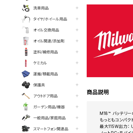
洗車用品
タイヤ/ホイール用品
オイル交換用品
オイル関連/添加剤
塗料/補修用品
ケミカル
運搬/積載用品
保護具
商品説明
アウトドア用品
ガーデン用品/機器
M18™ バッテリ
一般用品/家庭用品
もっともコンパクト
最大115W出力： USB
スマートフォン関連品
ノートPC・モバ