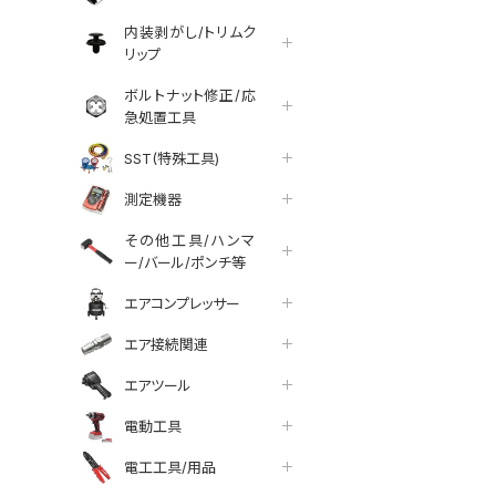
内装剥がし/トリムク
リップ
ボルトナット修正/応
急処置工具
SST(特殊工具)
測定機器
その他工具/ハンマ
ー/バール/ポンチ等
エアコンプレッサー
エア接続関連
エアツール
電動工具
電工工具/用品