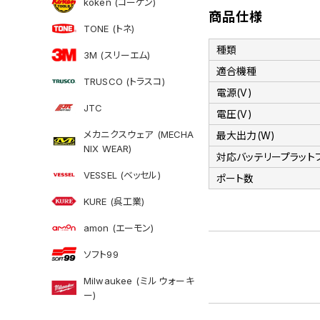
koken (コーケン)
商品仕様
TONE (トネ)
種類
3M (スリーエム)
適合機種
TRUSCO (トラスコ)
電源(V)
JTC
電圧(V)
メカニクスウェア (MECHA
最大出力(W)
NIX WEAR)
対応バッテリープラット
VESSEL (ベッセル)
ポート数
KURE (呉工業)
amon (エーモン)
ソフト99
Milwaukee (ミルウォーキ
ー)