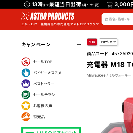
13時
最短当日出荷
3,000
まで
（月～土・祝）
M18
お取り寄せ
キャンペーン
商品コード：
4573592
セールTOP
充電器 M18 TC
バイヤーオススメ
Milwaukee / ミルウォーキー
ベストセラー
セールチラシ
お客様の声
特売品