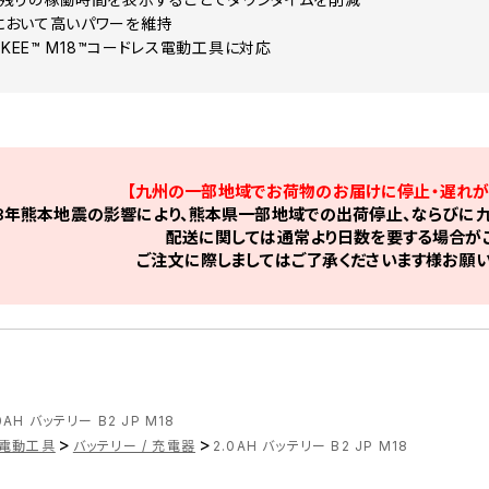
において高いパワーを維持
UKEE™ M18™コードレス電動工具に対応
【九州の一部地域でお荷物のお届けに停止・遅れが
8年熊本地震の影響により、熊本県一部地域での出荷停止、ならびに九
配送に関しては通常より日数を要する場合がご
ご注文に際しましてはご了承くださいます様お願い
0AH バッテリー B2 JP M18
>
>
電動工具
バッテリー / 充電器
2.0AH バッテリー B2 JP M18