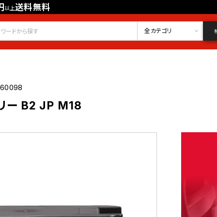
円
送料無料
以上
会員登録
ログイン
お気に入り
全カテゴリ
060098
ー B2 JP M18