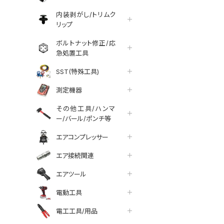
内装剥がし/トリムク
リップ
ボルトナット修正/応
急処置工具
SST(特殊工具)
測定機器
その他工具/ハンマ
ー/バール/ポンチ等
エアコンプレッサー
エア接続関連
エアツール
電動工具
電工工具/用品