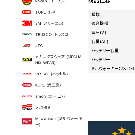
商品仕様
koken (コーケン)
TONE (トネ)
種類
3M (スリーエム)
適合機種
電圧(V)
TRUSCO (トラスコ)
容量(Ah)
JTC
バッテリー容量
メカニクスウェア (MECHA
バッテリー
NIX WEAR)
ミルウォーキーC18 DFC J
VESSEL (ベッセル)
KURE (呉工業)
amon (エーモン)
ソフト99
Milwaukee (ミルウォーキ
ー)