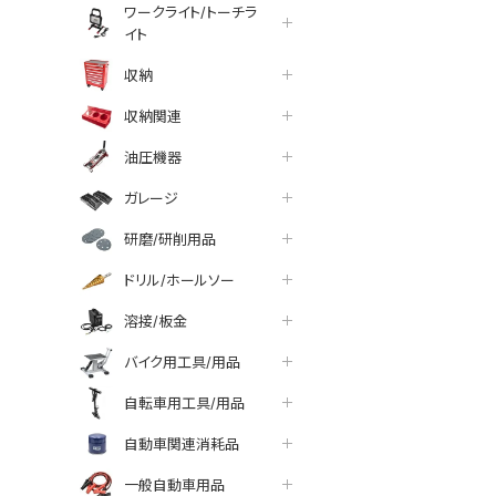
ワークライト/トーチラ
イト
収納
収納関連
油圧機器
ガレージ
研磨/研削用品
ドリル/ホールソー
溶接/板金
バイク用工具/用品
自転車用工具/用品
tter
facebook
line
自動車関連消耗品
一般自動車用品