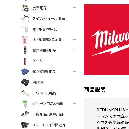
洗車用品
タイヤ/ホイール用品
オイル交換用品
オイル関連/添加剤
塗料/補修用品
ケミカル
運搬/積載用品
保護具
商品説明
アウトドア用品
ガーデン用品/機器
REDLINKP
一般用品/家庭用品
ーマンスの両立
クラス最高峰の
スマートフォン関連品
燃料ゲージ内蔵：