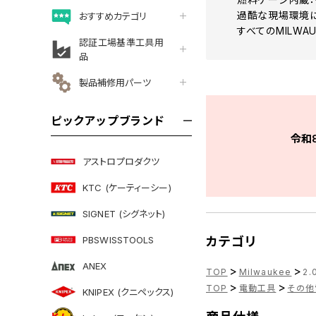
過酷な現場環境
おすすめカテゴリ
すべてのMILWA
認証工場基準工具用
品
製品補修用パーツ
ピックアップブランド
令和
アストロプロダクツ
KTC (ケーティーシー)
SIGNET (シグネット)
PBSWISSTOOLS
カテゴリ
ANEX
>
>
TOP
Milwaukee
2.
>
>
TOP
電動工具
その他
KNIPEX (クニペックス)