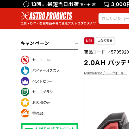
13時
最短当日出荷
3,000
まで
（月～土・祝）
M18
お取り寄せ
キャンペーン
商品コード：
4573592
セールTOP
2.0AH バッテリ
バイヤーオススメ
Milwaukee / ミルウォーキー
ベストセラー
セールチラシ
お客様の声
特売品