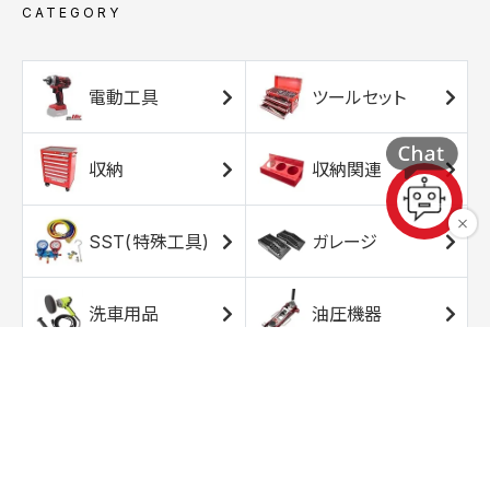
CATEGORY
電動工具
ツールセット
収納
収納関連
SST(特殊工具)
ガレージ
洗車用品
油圧機器
エアコンプレッサ
エアツール
ー
トルクレンチ
ソケット