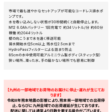
市場で最も速やかなセットアップが可能なコードレス排水ポ
ンプです。
水を吸い込みしない状態が30秒間続くと自動停止します。
M12 6.0Ahバッテリー 1回充電で 約34リットル/分 約60分
稼働 約2044リットル
壁の向こうまで水を遠く移送可能
揚水開始水位5cm以上 残水位2.5cmまで
HydroPassフィルターによる詰まり防止
85cmの水中使用可能アルミニウム製ボディ（スティック型）
狭い場所、濁った水、手の届かない場所でも容易に制御
【九州の一部地域でお荷物のお届けに停止・遅れが生じてお
ります】
令和8年熊本地震の影響により、熊本県一部地域での出荷停
止、ならびに九州全域での出荷遅延が生じております。
配送に関しては通常より日数を要する場合がございます。