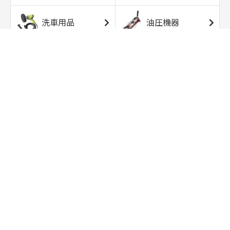
洗車用品
油圧機器
エアコンプレッサ
エアツール
ー
トルクレンチ
ソケット
ラチェット/スピン
レンチ/スパナ
ナー
バイク用工具/用
オイル交換用品
品
ワークライト/ト
研磨/研削用品
ーチライト
タイヤ/ホイール
アウトドア用品
用品