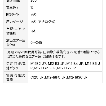
高さ(mm)
200
電圧(V)
12
lEDライト
あり
圧力ゲージ
あり（アナログ式）
自動エア充
あり
填機能
放出エアー圧
0～345
（kPa）
1充電で約25回使用可能、圧調節弁機能付きで、配管の種類や厚さ
に応じた最適なエアー圧に調整可能です。
使用可能電
M12B2 JP、M12 B3 JP、M12 B4 JP、M12 B6 J
池パック
P、M12 HB2.5 JP、M12 HB5 JP
使用可能充
C12C JP、M12-18FC JP、M12-18SC JP
電器