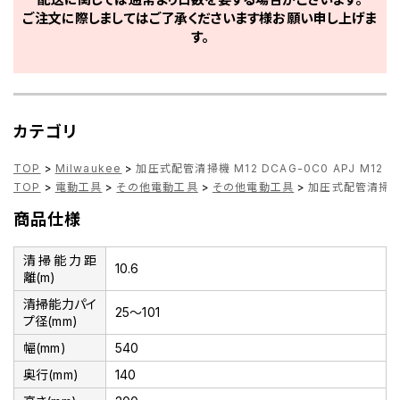
ご注文に際しましてはご了承くださいます様お願い申し上げま
す。
カテゴリ
TOP
>
Milwaukee
>
加圧式配管清掃機 M12 DCAG-0C0 APJ M12
TOP
>
電動工具
>
その他電動工具
>
その他電動工具
>
加圧式配管清掃機 M
商品仕様
清掃能力距
10.6
離(m)
清掃能力パイ
25～101
プ径(mm)
幅(mm)
540
奥行(mm)
140