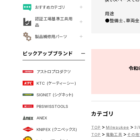
おすすめカテゴリ
用途
認証工場基準工具用
●整備士、車両全
品
製品補修用パーツ
ピックアップブランド
令和
アストロプロダクツ
KTC (ケーティーシー)
SIGNET (シグネット)
PBSWISSTOOLS
カテゴリ
ANEX
>
>
TOP
Milwaukee
3/
KNIPEX (クニペックス)
>
>
TOP
電動工具
その他