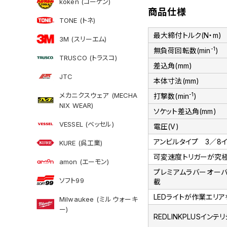
koken (コーケン)
商品仕様
TONE (トネ)
最大締付トルク(N・m)
3M (スリーエム)
-1
無負荷回転数(min
)
TRUSCO (トラスコ)
差込角(mm)
JTC
本体寸法(mm)
メカニクスウェア (MECHA
-1
打撃数(min
)
NIX WEAR)
ソケット差込角(mm)
VESSEL (ベッセル)
電圧(V)
アンビルタイプ 3／8
KURE (呉工業)
可変速度トリガーが究
amon (エーモン)
プレミアムラバーオー
ソフト99
載
LEDライトが作業エリ
Milwaukee (ミルウォーキ
ー)
REDLINKPLUSイン