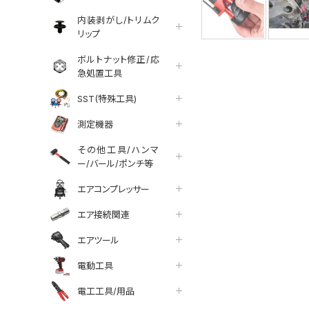
内装剥がし/トリムク
リップ
ボルトナット修正/応
急処置工具
SST(特殊工具)
測定機器
その他工具/ハンマ
ー/バール/ポンチ等
エアコンプレッサー
エア接続関連
エアツール
電動工具
電工工具/用品