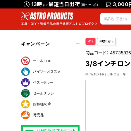
13時
最短当日出荷
3,000
まで
（月～土・祝）
M12
お取り寄せ
キャンペーン
商品コード：
4573582
セールTOP
3/8インチロング
バイヤーオススメ
Milwaukee / ミルウォーキー
ベストセラー
セールチラシ
お客様の声
特売品