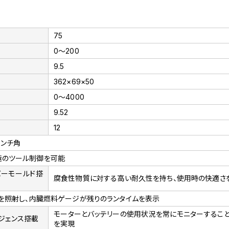
75
0～200
9.5
362×69×50
0～4000
9.52
12
インチ角
極のツール制御を可能
バーモールド搭
腐食性物質に対する高い耐久性を持ち、使用時の快適さ
アを照射し、内臓燃料ゲージが残りのランタイムを表示
モーターとバッテリーの使用状況を常にモニターすること
テリジェンス搭載
を実現