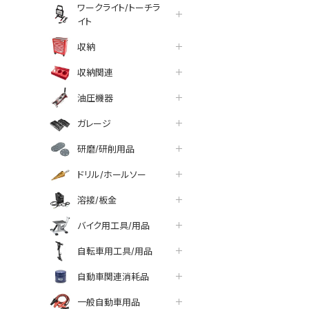
ワークライト/トーチラ
イト
収納
収納関連
油圧機器
ガレージ
研磨/研削用品
ドリル/ホールソー
溶接/板金
バイク用工具/用品
自転車用工具/用品
tter
facebook
line
自動車関連消耗品
一般自動車用品