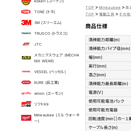
koken (コーケン)
>
>
TOP
Milwaukee
高速
TONE (トネ)
>
>
TOP
電動工具
その他
3M (スリーエム)
商品仕様
TRUSCO (トラスコ)
清掃能力距離(m)
JTC
清掃能力パイプ径(mm)
メカニクスウェア (MECHA
幅(mm)
NIX WEAR)
奥行(mm)
VESSEL (ベッセル)
高さ(mm)
KURE (呉工業)
清掃能力最長距離(m)
電源(V)
amon (エーモン)
使用可能電池パック
ソフト99
使用可能充電器
Milwaukee (ミルウォーキ
回転速度(min［［の－１乗
ー)
ケーブル長さ(m)