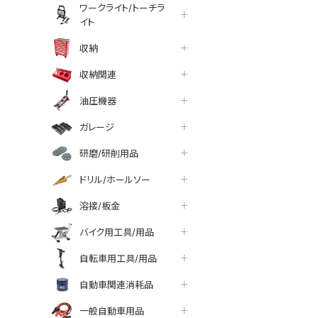
ワークライト/トーチラ
イト
収納
収納関連
油圧機器
ガレージ
研磨/研削用品
ドリル/ホールソー
溶接/板金
バイク用工具/用品
自転車用工具/用品
tter
facebook
line
自動車関連消耗品
一般自動車用品