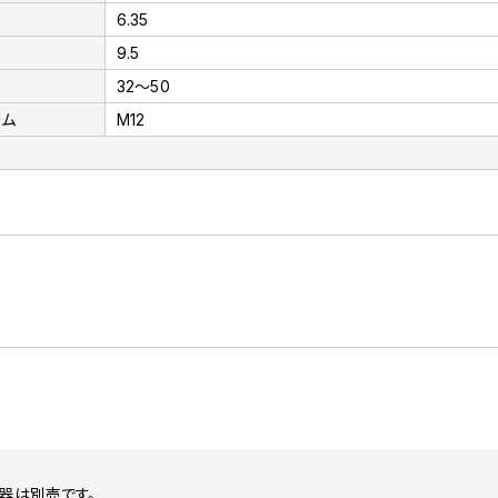
6.35
9.5
32～50
ーム
M12
器は別売です。