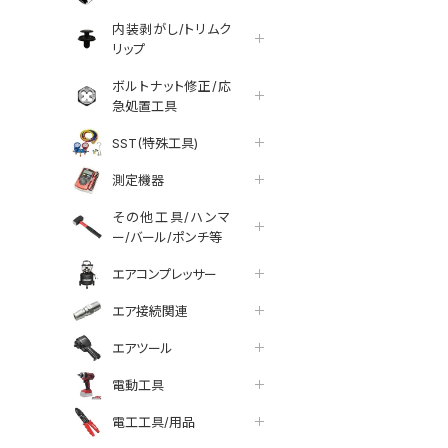
内装剥がし/トリムク
リップ
ボルトナット修正/応
急処置工具
SST(特殊工具)
測定機器
その他工具/ハンマ
ー/バール/ポンチ等
エアコンプレッサー
エア接続関連
エアツール
電動工具
電工工具/用品