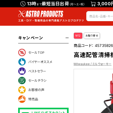
13時
最短当日出荷
3,000
まで
（月～土・祝）
M12
お取り寄せ
キャンペーン
商品コード：
45735826
セールTOP
高速配管清掃機 3
バイヤーオススメ
Milwaukee / ミルウォーキー
ベストセラー
セールチラシ
お客様の声
特売品