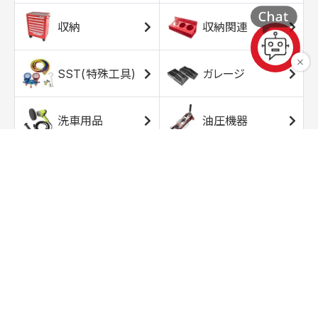
収納
収納関連
SST(特殊工具)
ガレージ
洗車用品
油圧機器
エアコンプレッサ
エアツール
ー
トルクレンチ
ソケット
ラチェット/スピン
レンチ/スパナ
ナー
バイク用工具/用
オイル交換用品
品