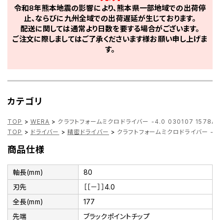
令和8年熊本地震の影響により、熊本県一部地域での出荷停
止、ならびに九州全域での出荷遅延が生じております。
配送に関しては通常より日数を要する場合がございます。
ご注文に際しましてはご了承くださいます様お願い申し上げま
す。
カテゴリ
TOP
>
WERA
>
クラフトフォームミクロドライバー -4.0 030107 1578A
TOP
>
ドライバー
>
精密ドライバー
>
クラフトフォームミクロドライバー -4.0 
商品仕様
軸長(mm)
80
刃先
［［－］］4.0
全長(mm)
177
先端
ブラックポイントチップ