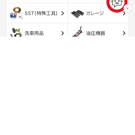
SST(特殊工具)
ガレージ
洗車用品
油圧機器
エアコンプレッサ
エアツール
ー
トルクレンチ
ソケット
ラチェット/スピン
レンチ/スパナ
ナー
バイク用工具/用
オイル交換用品
品
ワークライト/ト
研磨/研削用品
ーチライト